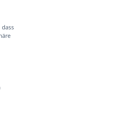
, dass
häre
n