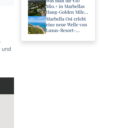
Was man für €10
Mio.+ in Marbellas
Hang-Golden Mile
bekommt
Marbella Ost erlebt
eine neue Welle von
Luxus-Resort-
Investitionen
&
b und