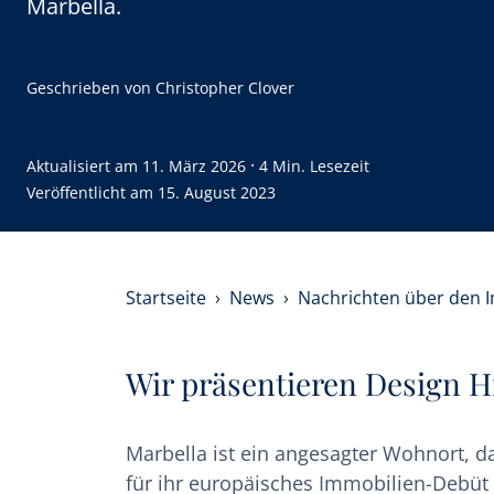
Marbella.
Geschrieben von
Christopher Clover
·
Aktualisiert am
11. März 2026
4 Min. Lesezeit
Veröffentlicht am
15. August 2023
Startseite
News
Nachrichten über den 
Wir präsentieren Design Hi
Marbella ist ein angesagter Wohnort, d
für ihr europäisches Immobilien-Debüt 