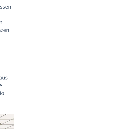
assen
m
nzen
 aus
e
io