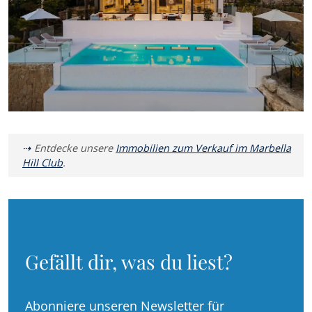
Entdecke unsere
Immobilien zum Verkauf im Marbella
Hill Club
.
Gefällt dir, was du liest?
Abonniere unseren Newsletter für