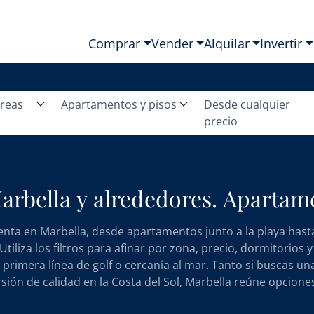
Comprar
Vender
Alquilar
Invertir
áreas
Apartamentos y pisos
Desde cualquier
precio
arbella y alrededores. Apartame
enta en Marbella, desde apartamentos junto a la playa hast
iliza los filtros para afinar por zona, precio, dormitorios y
imera línea de golf o cercanía al mar. Tanto si buscas u
rsión de calidad en la Costa del Sol, Marbella reúne opcione