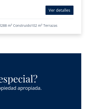
Ver detalles
l
288 m²
Construido
102 m²
Terrazas
especial?
opiedad apropiada.