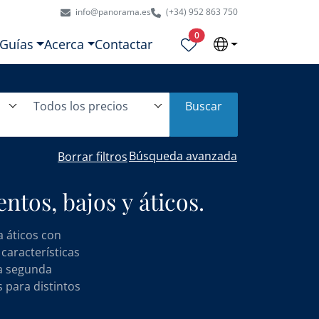
info@panorama.es
(+34) 952 863 750
Propiedades seleccionadas
0
Guías
Acerca
Contactar
Todos los precios
Buscar
Búsqueda avanzada
Borrar filtros
ntos, bajos y áticos.
a áticos con
 características
na segunda
s para distintos