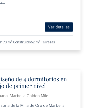
...
Ver detalles
l
173 m²
Construido
62 m²
Terrazas
iseño de 4 dormitorios en
jo de primer nivel
bana, Marbella Golden Mile
 zona de la Milla de Oro de Marbella,