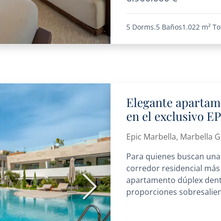
5 Dorms.
5 Baños
1.022 m²
To
Elegante aparta
en el exclusivo EP
Oro
Epic Marbella, Marbella 
Para quienes buscan una
corredor residencial más 
apartamento dúplex dent
Siguiente
proporciones sobresalient
las mejores direcciones de