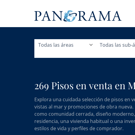
Todas las áreas
Todas las sub-
269 Pisos en venta en M
Explora una cuidada selección de pisos en v
vistas al mar y promociones de obra nueva. Ut
como comunidad cerrada, diseño moderno, pr
residencia, una vivienda habitual o una inve
estilos de vida y perfiles de comprador.