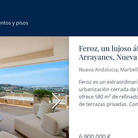
ntos y pisos
Feroz, un lujoso á
Arrayanes, Nueva
Nueva Andalucia, Marbell
Feroz es un extraordinari
urbanización cerrada de 
ofrece 580 m² de refinad
Siguiente
de terrazas privadas. Con.
6.900.000 €