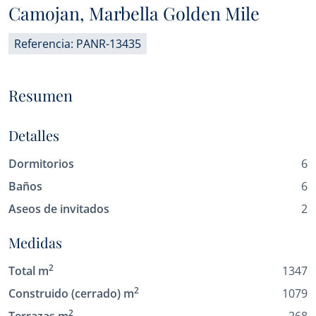
Camojan, Marbella Golden Mile
Referencia: PANR-13435
Resumen
Detalles
Dormitorios
6
Baños
6
Aseos de invitados
2
Medidas
2
Total m
1347
2
Construido (cerrado) m
1079
2