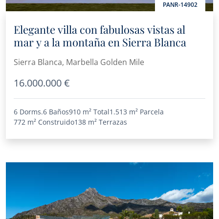
PANR-14902
Elegante villa con fabulosas vistas al
mar y a la montaña en Sierra Blanca
Sierra Blanca, Marbella Golden Mile
16.000.000 €
6 Dorms.
6 Baños
910 m²
Total
1.513 m²
Parcela
772 m²
Construido
138 m²
Terrazas