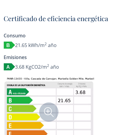
Certificado de eficiencia energética
Consumo
2
21.65 kWh/m
año
B
Emisiones
2
3.68 KgCO2/m
año
A