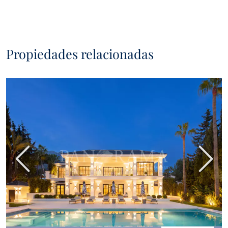
Propiedades relacionadas
Anterior
Sigui