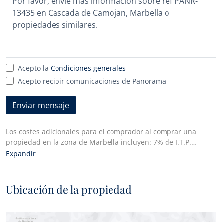
seleccionado
Acepto la
Condiciones generales
Acepto recibir comunicaciones de Panorama
Enviar mensaje
Los costes adicionales para el comprador al comprar una
propiedad en la zona de Marbella incluyen: 7% de I.T.P.
(Impuesto de Transmisiones Patrimoniales) para todas las
Expandir
propiedades de reventa o 10% de IVA y 1,2% de impuesto de
actos jurídicos documentados para las propiedades nuevas
compradas a un promotor. Además, el comprador paga los
Ubicación de la propiedad
honorarios del notario y los costes de la inscripción de las
escrituras en el registro de la propiedad. En cumplimiento del
Decreto de la Junta de Andalucía 218/2005 de 11 de octubre,