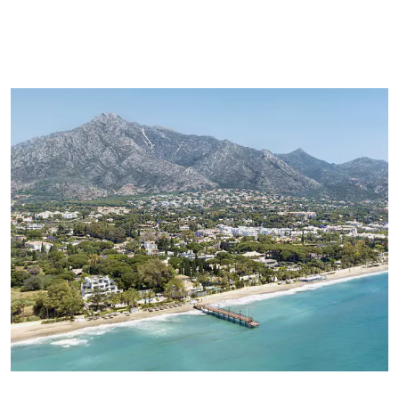
Los datos de contacto que incluya en este formulario se
utilizarán para atender su consulta y sugerirle propiedades
nuevas o similares en el mercado. Si selecciona que está de
acuerdo en recibir comunicaciones de Panorama, le
enviaremos periódicamente información sobre la evolución del
mercado inmobiliario de Marbella, noticias interesantes sobre
tipos de propiedades particulares, nuevas ofertas disponibles,
nuevas propiedades en el mercado, y Panorama le ofrecerá
estas a través de correo electrónico u otras plataformas de
comunicación..