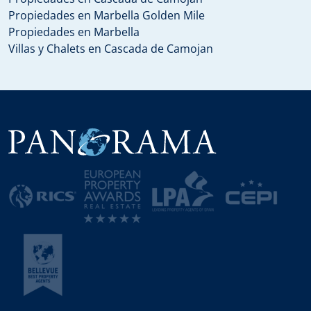
Propiedades en Marbella Golden Mile
Propiedades en Marbella
Villas y Chalets en Cascada de Camojan