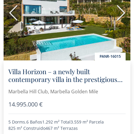
Anterior
Sigui
PANR-16015
Villa Horizon – a newly built
contemporary villa in the prestigious
Marbella Hill Club
Marbella Hill Club, Marbella Golden Mile
14.995.000 €
5 Dorms.
6 Baños
1.292 m²
Total
3.559 m²
Parcela
825 m²
Construido
467 m²
Terrazas