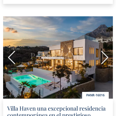
Anterior
Sigui
PANR-16016
Villa Haven una excepcional residencia
contemporánea en el prestigioso