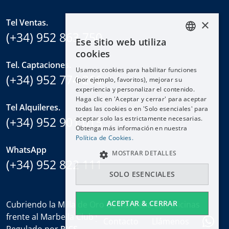
×
Tel Ventas.
(+34) 952 863 750
Ese sitio web utiliza
ENGLISH
cookies
ESPAÑOL
Tel. Captaciones.
Usamos cookies para habilitar funciones
DEUTSCH
(+34) 952 774 266
(por ejemplo, favoritos), mejorar su
experiencia y personalizar el contenido.
FRANÇAIS
Haga clic en 'Aceptar y cerrar' para aceptar
NEDERLANDS
Tel Alquileres.
todas las cookies o en 'Solo esenciales' para
(+34) 952 901 015
aceptar solo las estrictamente necesarias.
Obtenga más información en nuestra
Política de Cookies.
WhatsApp
MOSTRAR DETALLES
(+34) 952 822 111
SOLO ESENCIALES
ACEPTAR & CERRAR
Cubriendo la Milla de Oro de Marbella con oficinas
frente al Marbella Club y en el Puente Romano.
Contacto
Llámenos
Regulado por
RICS
.