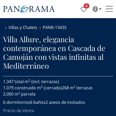
Propiedades selecc
0
Villas y Chalets
PANR-13435
Villa Allure, elegancia
contemporánea en Cascada de
Camoján con vistas infinitas al
Mediterráneo
2
1.347 total m
(incl. terrazas)
2
1.079 construido m
(cerrado)
268 m² terrazas
2.000 m² parcela
6 dormitorios
6 baños
2 aseos de invitados
Precio de Venta