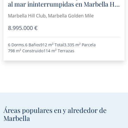
al mar ininterrumpidas en Marbella Hill
Club, en la Milla de Oro
Marbella Hill Club, Marbella Golden Mile
8.995.000 €
6 Dorms.
6 Baños
912 m²
Total
3.335 m²
Parcela
798 m²
Construido
114 m²
Terrazas
Áreas populares en y alrededor de
Marbella