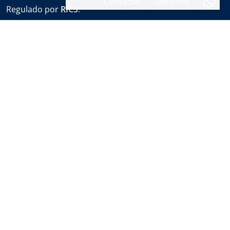
Contacto
Llámenos
Regulado por
RICS
.
Horario de oficina
Lun-Vie:
9:30 a 18:00
Sábados:
10:00 a 14:00 (sales office)
Vacaciones:
cerrado
Alerta semanal de propiedades
Infórmese sobre nuevas propiedades y las últimas
noticias sobre bienes raíces en Marbella antes que
nadie.
Suscribirse
Información legal
Política de privacidad
Política de cookies