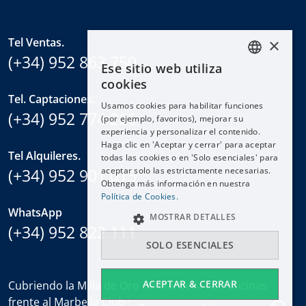
×
Tel Ventas.
(+34) 952 863 750
Ese sitio web utiliza
ENGLISH
cookies
ESPAÑOL
Tel. Captaciones.
Usamos cookies para habilitar funciones
DEUTSCH
(+34) 952 774 266
(por ejemplo, favoritos), mejorar su
experiencia y personalizar el contenido.
FRANÇAIS
Haga clic en 'Aceptar y cerrar' para aceptar
NEDERLANDS
Tel Alquileres.
todas las cookies o en 'Solo esenciales' para
(+34) 952 901 015
aceptar solo las estrictamente necesarias.
Obtenga más información en nuestra
Política de Cookies.
WhatsApp
MOSTRAR DETALLES
(+34) 952 822 111
SOLO ESENCIALES
ACEPTAR & CERRAR
Cubriendo la Milla de Oro de Marbella con oficinas
frente al Marbella Club y en el Puente Romano.