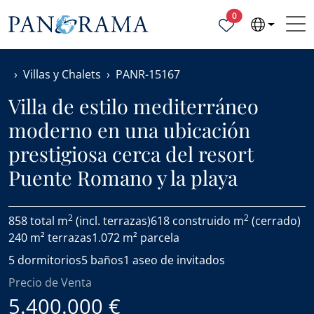
Propiedades selecc
0
Villas y Chalets
PANR-15167
Villa de estilo mediterráneo
moderno en una ubicación
prestigiosa cerca del resort
Puente Romano y la playa
2
2
858 total m
(incl. terrazas)
618 construido m
(cerrado)
240 m² terrazas
1.072 m² parcela
5 dormitorios
5 baños
1 aseo de invitados
Precio de Venta
5.400.000 €