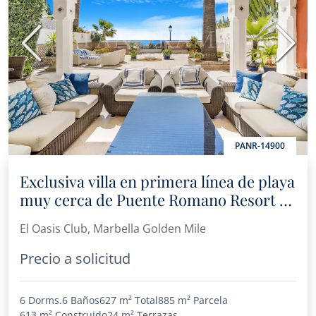
Anterior
Sigui
PANR-14900
Exclusiva villa en primera línea de playa
muy cerca de Puente Romano Resort y
Puerto Banús
El Oasis Club, Marbella Golden Mile
Precio a solicitud
6 Dorms.
6 Baños
627 m²
Total
885 m²
Parcela
613 m²
Construido
24 m²
Terrazas