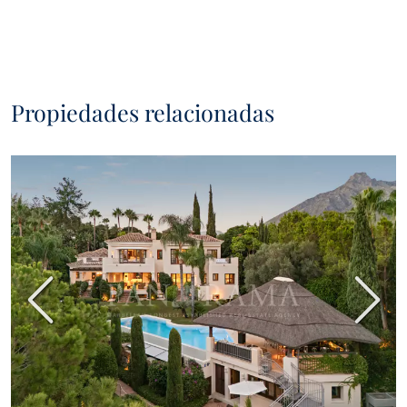
Propiedades relacionadas
Anterior
Sigui