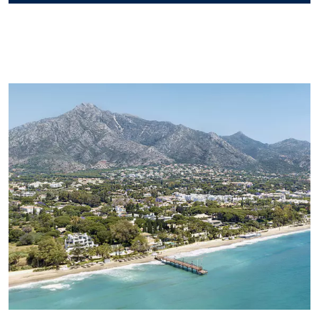
Los datos de contacto que incluya en este formulario se
utilizarán para atender su consulta y sugerirle propiedades
nuevas o similares en el mercado. Si selecciona que está de
acuerdo en recibir comunicaciones de Panorama, le
enviaremos periódicamente información sobre la evolución del
mercado inmobiliario de Marbella, noticias interesantes sobre
tipos de propiedades particulares, nuevas ofertas disponibles,
nuevas propiedades en el mercado, y Panorama le ofrecerá
estas a través de correo electrónico u otras plataformas de
comunicación..