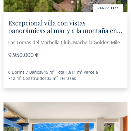
PANR-13327
Excepcional villa con vistas
panorámicas al mar y a la montaña en
la Milla de Oro de Marbella
Las Lomas del Marbella Club, Marbella Golden Mile
9.950.000 €
6 Dorms.
7 Baños
845 m²
Total
1.811 m²
Parcela
712 m²
Construido
133 m²
Terrazas