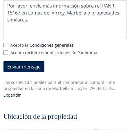
país
seleccionado
Acepto la
Condiciones generales
Acepto recibir comunicaciones de Panorama
Enviar mensaje
Los costes adicionales para el comprador al comprar una
propiedad en la zona de Marbella incluyen: 7% de I.T.P.
(Impuesto de Transmisiones Patrimoniales) para todas las
Expandir
propiedades de reventa o 10% de IVA y 1,2% de impuesto de
actos jurídicos documentados para las propiedades nuevas
compradas a un promotor. Además, el comprador paga los
Ubicación de la propiedad
honorarios del notario y los costes de la inscripción de las
escrituras en el registro de la propiedad. En cumplimiento del