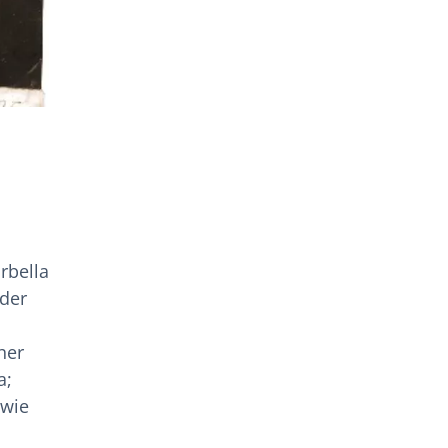
rbella
 der
her
a;
 wie