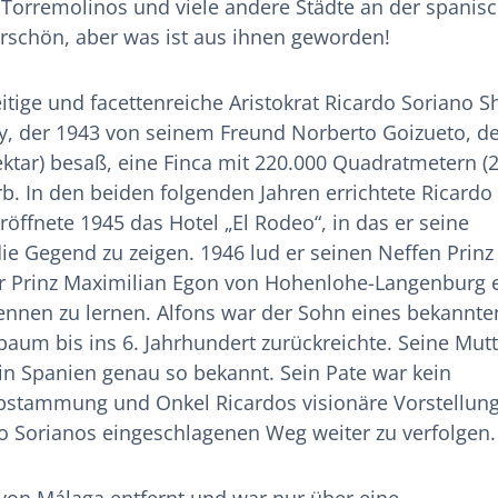
; Torremolinos und viele andere Städte an der spanis
rschön, aber was ist aus ihnen geworden!
itige und facettenreiche Aristokrat Ricardo Soriano S
y, der 1943 von seinem Freund Norberto Goizueto, de
ektar) besaß, eine Finca mit 220.000 Quadratmetern (
. In den beiden folgenden Jahren errichtete Ricardo
öffnete 1945 das Hotel „El Rodeo“, in das er seine
ie Gegend zu zeigen. 1946 lud er seinen Neffen Prinz
r Prinz Maximilian Egon von Hohenlohe-Langenburg e
nnen zu lernen. Alfons war der Sohn eines bekannte
um bis ins 6. Jahrhundert zurückreichte. Seine Mutt
 in Spanien genau so bekannt. Sein Pate war kein
e Abstammung und Onkel Ricardos visionäre Vorstellun
rdo Sorianos eingeschlagenen Weg weiter zu verfolgen.