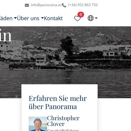
info@panorama.es
(+34) 952 863 750
Ausgewählte Objekte
0
fäden
Über uns
Kontakt
in
Erfahren Sie mehr
über Panorama
Christopher
Clover
Geschäftsführer,