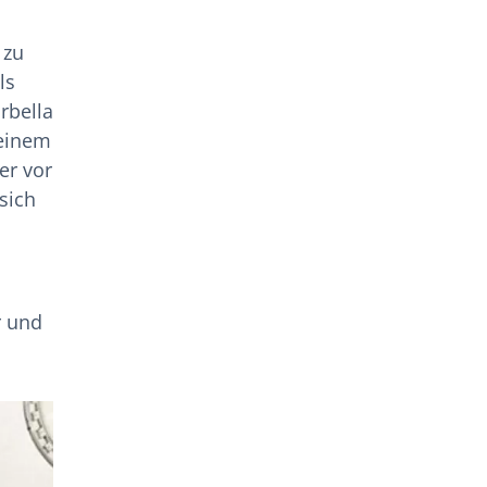
 zu
ls
rbella
 einem
er vor
sich
r und