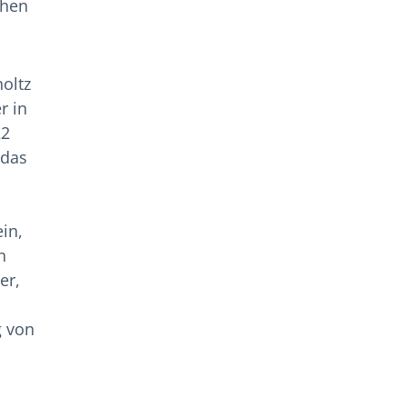
chen
holtz
r in
22
 das
in,
n
er,
g von