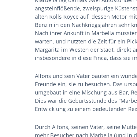
Marbella lag damals zwei Autostunden 
angsteinflößende, zweispurige Küstenst
alten Rolls Royce auf, dessen Motor m
Benzin in den Nachkriegsjahren sehr k
Nach ihrer Ankunft in Marbella mussten
warten, und nutzten die Zeit für ein Pi
Margarita im Westen der Stadt, direkt a
insbesondere in diese Finca, dass sie 
Alfons und sein Vater bauten ein wund
Freunde ein, sie zu besuchen. Das ursp
umgebaut in eine Mischung aus Bar, R
Dies war die Geburtsstunde des “Marbell
Entwicklung zu einem bedeutenden Reis
Durch Alfons, seinen Vater, seine Mut
mehr Besucher nach Marbella (und in d