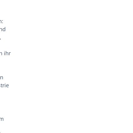
n:
und
,
h ihr
rn
trie
em