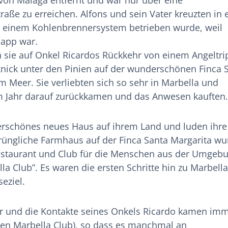
von Málaga entfernt und war nur über eine
raße zu erreichen. Alfons und sein Vater kreuzten in
it einem Kohlenbrennersystem betrieben wurde, weil
napp war.
 sie auf Onkel Ricardos Rückkehr von einem Angeltri
cknick unter den Pinien auf der wunderschönen Finca 
m Meer. Sie verliebten sich so sehr in Marbella und
im Jahr darauf zurückkamen und das Anwesen kauften.
erschönes neues Haus auf ihrem Land und luden ihre
rüngliche Farmhaus auf der Finca Santa Margarita wu
estaurant und Club für die Menschen aus der Umgebu
a Club”. Es waren die ersten Schritte hin zu Marbell
eziel.
ter und die Kontakte seines Onkels Ricardo kamen im
en Marbella Club), so dass es manchmal an