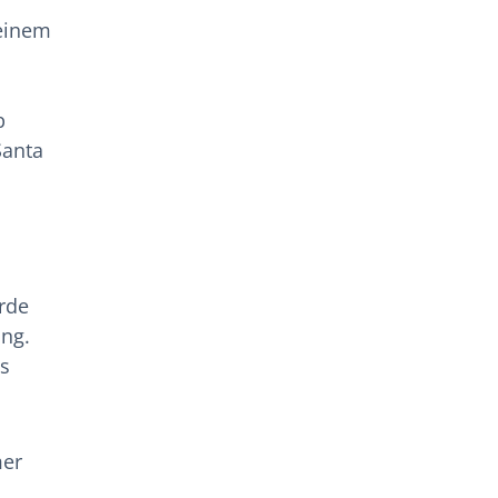
 einem
p
Santa
rde
ng.
as
mer