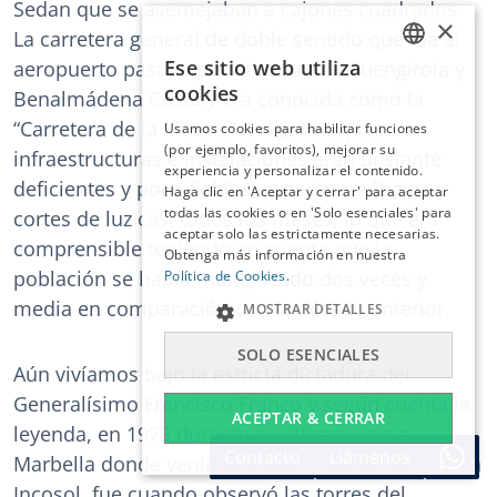
Sedan que se asemejaban a cajones cuadrados.
×
La carretera general de doble sentido que iba al
Ese sitio web utiliza
aeropuerto pasaba por el centro de Fuengirola y
ENGLISH
cookies
Benalmádena Costa y era conocida como la
ESPAÑOL
“Carretera de la Muerte”. En general, las
Usamos cookies para habilitar funciones
DEUTSCH
(por ejemplo, favoritos), mejorar su
infraestructuras e instalaciones eran bastante
experiencia y personalizar el contenido.
FRANÇAIS
deficientes y poco fiables, experimentábamos
Haga clic en 'Aceptar y cerrar' para aceptar
NEDERLANDS
todas las cookies o en 'Solo esenciales' para
cortes de luz casi todos los meses, lo que era
aceptar solo las estrictamente necesarias.
comprensible teniendo en cuenta que la
Obtenga más información en nuestra
población se había multiplicado dos veces y
Política de Cookies.
media en comparación con la década anterior.
MOSTRAR DETALLES
SOLO ESENCIALES
Aún vivíamos bajo la estricta dictadura del
Generalísimo Francisco Franco y según cuenta la
ACEPTAR & CERRAR
leyenda, en 1973 durante su último viaje a
Contacto
Llámenos
Marbella donde venía a inaugurar la nueva Clínica
Incosol, fue cuando observó las torres del