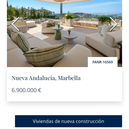
Anterior
Siguie
PANR-16569
Nueva Andalucia, Marbella
6.900.000 €
Viviendas de nueva construcción