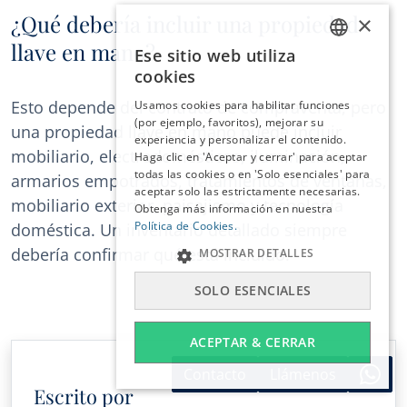
¿Qué debería incluir una propiedad
×
llave en mano?
Ese sitio web utiliza
ENGLISH
cookies
ESPAÑOL
Esto depende del contrato de compraventa, pero
Usamos cookies para habilitar funciones
DEUTSCH
(por ejemplo, favoritos), mejorar su
una propiedad llave en mano puede incluir
experiencia y personalizar el contenido.
FRANÇAIS
mobiliario, electrodomésticos, iluminación,
Haga clic en 'Aceptar y cerrar' para aceptar
NEDERLANDS
todas las cookies o en 'Solo esenciales' para
armarios empotrados, tratamientos de ventanas,
aceptar solo las estrictamente necesarias.
mobiliario exterior, paisajismo y tecnología
Obtenga más información en nuestra
Política de Cookies.
doméstica. Un inventario detallado siempre
debería confirmar qué está incluido.
MOSTRAR DETALLES
SOLO ESENCIALES
ACEPTAR & CERRAR
Contacto
Llámenos
Escrito por