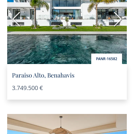
Anterior
Siguie
PANR-16582
Paraiso Alto, Benahavis
3.749.500 €