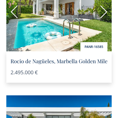
Anterior
Siguie
PANR-16585
Rocio de Nagüeles, Marbella Golden Mile
2.495.000 €