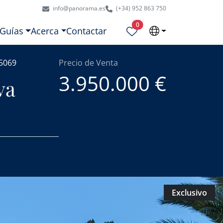
info@panorama.es
(+34) 952 863 750
Propiedades seleccionadas
0
Guías
Acerca
Contactar
5069
Precio de Venta
3.950.000 €
va
Exclusivo