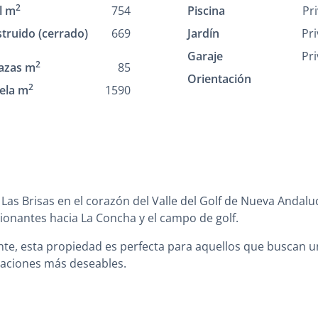
2
l m
754
Piscina
Pr
truido (cerrado)
669
Jardín
Pr
Garaje
Pr
2
azas m
85
Orientación
2
ela m
1590
as Brisas en el corazón del Valle del Golf de Nueva Andaluc
sionantes hacia La Concha y el campo de golf.
nte, esta propiedad es perfecta para aquellos que buscan u
icaciones más deseables.