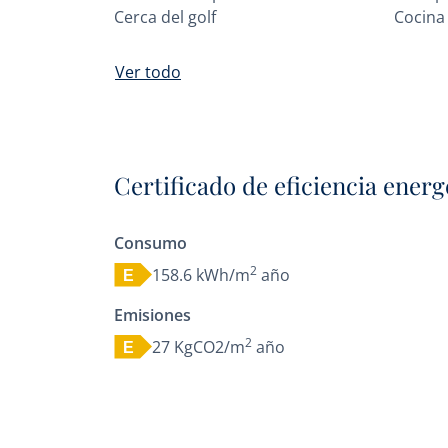
Cerca del golf
Cocina
Ver todo
Certificado de eficiencia energ
Consumo
2
158.6 kWh/m
año
E
Emisiones
2
27 KgCO2/m
año
E