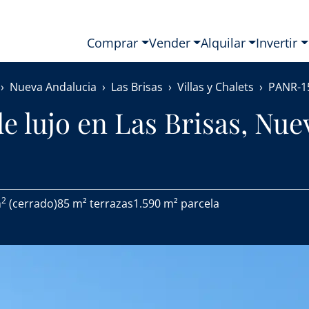
Comprar
Vender
Alquilar
Invertir
Nueva Andalucia
Las Brisas
Villas y Chalets
PANR-1
de lujo en Las Brisas, Nue
2
m
(cerrado)
85 m² terrazas
1.590 m² parcela