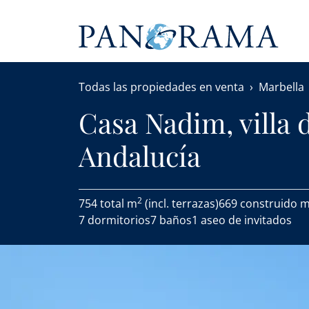
Todas las propiedades en venta
Marbella
Casa Nadim, villa 
Andalucía
2
754 total m
(incl. terrazas)
669 construido 
7 dormitorios
7 baños
1 aseo de invitados