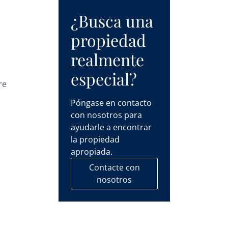
¿Busca una
propiedad
realmente
especial?
re
Póngase en contacto
con nosotros para
ayudarle a encontrar
la propiedad
apropiada.
Contacte con
nosotros