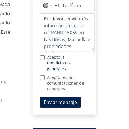
ivada
+1
Ningún
país
ivado
seleccionado
ivado
Este
Acepto la
Condiciones
generales
Acepto recibir
ía,
comunicaciones de
Panorama
n
Enviar mensaje