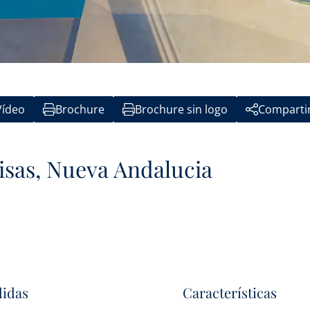
Vídeo
Brochure
Brochure sin logo
Comparti
risas, Nueva Andalucia
idas
Características