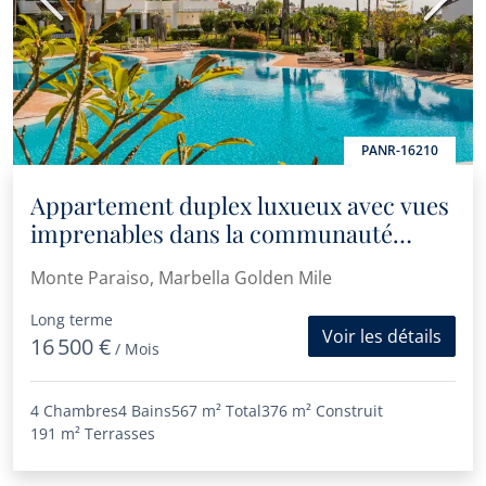
Précédent
Suiva
PANR-16210
Appartement duplex luxueux avec vues
imprenables dans la communauté
prisée de Monte Paraíso
Monte Paraiso, Marbella Golden Mile
Long terme
Voir les détails
16 500 €
/ Mois
4 Chambres
4 Bains
567 m²
Total
376 m²
Construit
191 m²
Terrasses