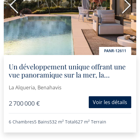
Précédent
Suiva
PANR-12611
Un développement unique offrant une
vue panoramique sur la mer, la
tranquillité et l'intimité
La Alqueria, Benahavis
Voir les détails
2 700 000 €
6 Chambres
5 Bains
532 m²
Total
627 m²
Terrain