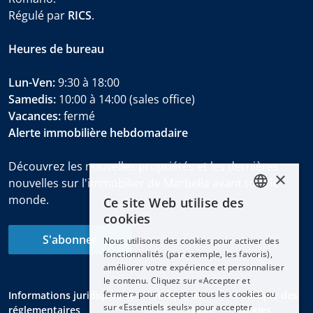
Régulé par
RICS
.
Heures de bureau
Lun-Ven:
9:30 à 18:00
Samedis:
10:00 à 14:00 (sales office)
Vacances:
fermé
Alerte immobilière hebdomadaire
Découvrez les nouvelles propriétés et les dernières
×
nouvelles sur l'immobilier de Marbella avant tout le
monde.
Ce site Web utilise des
ENGLISH
cookies
ESPAÑOL
S'abonner
Nous utilisons des cookies pour activer des
DEUTSCH
fonctionnalités (par exemple, les favoris),
améliorer votre expérience et personnaliser
FRANÇAIS
le contenu. Cliquez sur «Accepter et
NEDERLANDS
fermer» pour accepter tous les cookies ou
Informations juridiques et
Politique de
Politique des
sur «Essentiels seuls» pour accepter
réglementaires
confidentialité
cookies