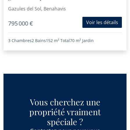
internationale
Gazules del Sol, Benahavis
Voir les détails
795 000 €
3 Chambres
2 Bains
152 m²
Total
70 m²
Jardin
Vous cherchez une
propriété vraiment
spéciale ?