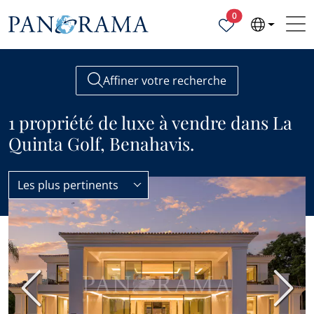
Propriétés sélecti
0
Affiner votre recherche
1 propriété de luxe à vendre dans La
Quinta Golf, Benahavis.
Les plus pertinents
La Quinta Golf
Luxe
MEILLEUR PRIX
Précédent
Suiva