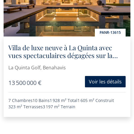
PANR-13615
Villa de luxe neuve à La Quinta avec
vues spectaculaires dégagées sur la
mer et le parcours de golf
La Quinta Golf, Benahavis
Voir les détails
13 500 000 €
7 Chambres
10 Bains
1 928 m²
Total
1 605 m²
Construit
323 m²
Terrasses
3 197 m²
Terrain