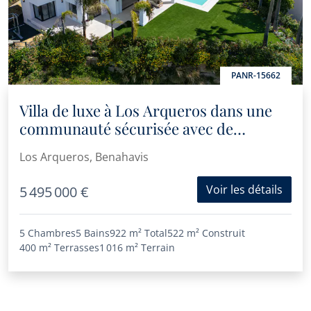
PANR-15662
Villa de luxe à Los Arqueros dans une
communauté sécurisée avec de
superbes vues
Los Arqueros, Benahavis
Voir les détails
5 495 000 €
5 Chambres
5 Bains
922 m²
Total
522 m²
Construit
400 m²
Terrasses
1 016 m²
Terrain