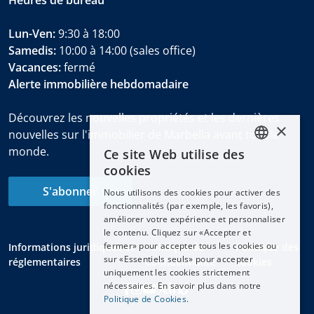
Lun-Ven:
9:30 à 18:00
Samedis:
10:00 à 14:00 (sales office)
Vacances:
fermé
Alerte immobilière hebdomadaire
Découvrez les nouvelles propriétés et les dernières
×
nouvelles sur l'immobilier de Marbella avant tout le
monde.
Ce site Web utilise des
ENGLISH
cookies
ESPAÑOL
S'abonner
Nous utilisons des cookies pour activer des
DEUTSCH
fonctionnalités (par exemple, les favoris),
améliorer votre expérience et personnaliser
FRANÇAIS
le contenu. Cliquez sur «Accepter et
NEDERLANDS
fermer» pour accepter tous les cookies ou
Informations juridiques et
Politique de
Politique des
sur «Essentiels seuls» pour accepter
réglementaires
confidentialité
cookies
uniquement les cookies strictement
nécessaires. En savoir plus dans notre
Politique de Cookies.