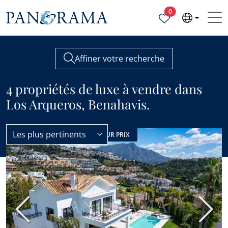
Propriétés sélecti
0
Affiner votre recherche
4 propriétés de luxe à vendre dans
Los Arqueros, Benahavis.
Les plus pertinents
Los Arqueros
Luxe
PRIX RÉDUIT
MEILLEUR PRIX
Précédent
Suiva