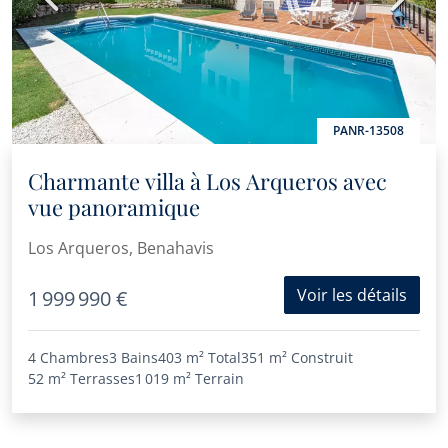
PANR-13508
Charmante villa à Los Arqueros avec
vue panoramique
Los Arqueros, Benahavis
Voir les détails
1 999 990 €
4 Chambres
3 Bains
403 m²
Total
351 m²
Construit
52 m²
Terrasses
1 019 m²
Terrain