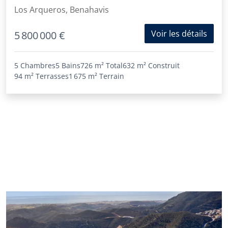
montagnes à Los Arqueros
Los Arqueros, Benahavis
Voir les détails
5 800 000 €
5 Chambres
5 Bains
726 m²
Total
632 m²
Construit
94 m²
Terrasses
1 675 m²
Terrain