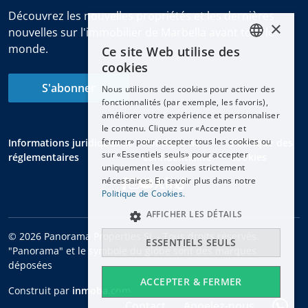
Découvrez les nouvelles propriétés et les dernières
×
nouvelles sur l'immobilier de Marbella avant tout le
monde.
Ce site Web utilise des
ENGLISH
cookies
ESPAÑOL
S'abonner
Nous utilisons des cookies pour activer des
DEUTSCH
fonctionnalités (par exemple, les favoris),
améliorer votre expérience et personnaliser
FRANÇAIS
le contenu. Cliquez sur «Accepter et
NEDERLANDS
fermer» pour accepter tous les cookies ou
Informations juridiques et
Politique de
Politique des
sur «Essentiels seuls» pour accepter
réglementaires
confidentialité
cookies
uniquement les cookies strictement
nécessaires. En savoir plus dans notre
Politique de Cookies.
AFFICHER LES DÉTAILS
© 2026 Panorama Properties SL - Tous droits réservés.
ESSENTIELS SEULS
"Panorama" et le symbole du globe sont des marques
déposées
ACCEPTER & FERMER
Construit par
inmoba.com
Contact
Appelez-nous