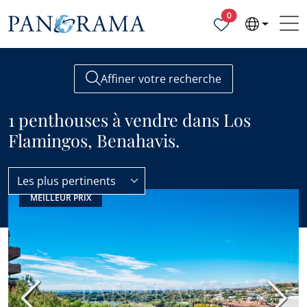
Propriétés sélecti
0
Affiner votre recherche
1 penthouses à vendre dans Los
Flamingos, Benahavis.
Les plus pertinents
MEILLEUR PRIX
Los Flamingos
Penthouses
Précédent
Suiva