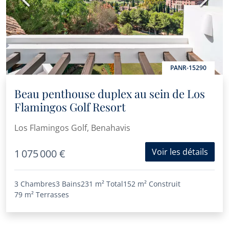
PANR-15290
Beau penthouse duplex au sein de Los
Flamingos Golf Resort
Los Flamingos Golf, Benahavis
Voir les détails
1 075 000 €
3 Chambres
3 Bains
231 m²
Total
152 m²
Construit
79 m²
Terrasses