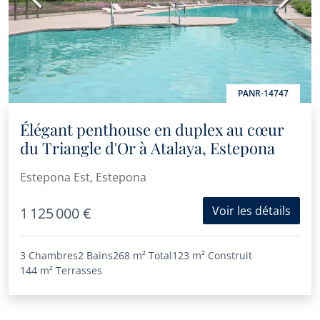
PANR-14747
Élégant penthouse en duplex au cœur
du Triangle d'Or à Atalaya, Estepona
Estepona Est, Estepona
Voir les détails
1 125 000 €
3 Chambres
2 Bains
268 m²
Total
123 m²
Construit
144 m²
Terrasses