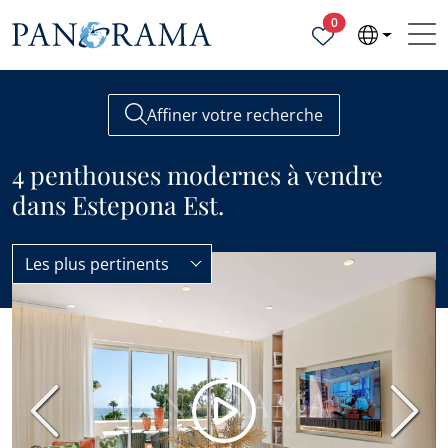
Propriétés sélecti
0
Affiner votre recherche
4 penthouses modernes à vendre
dans Estepona Est.
Les plus pertinents
Penthouses
Moderne
MEILLEUR PRIX
Précédent
Suiva