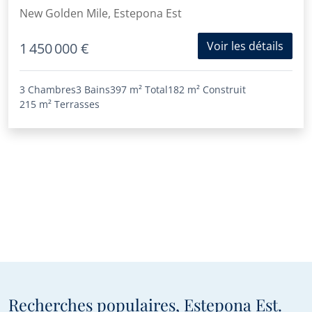
Nouvelle Mille d'Or
New Golden Mile, Estepona Est
Voir les détails
1 450 000 €
3 Chambres
3 Bains
397 m²
Total
182 m²
Construit
215 m²
Terrasses
Recherches populaires, Estepona Est.