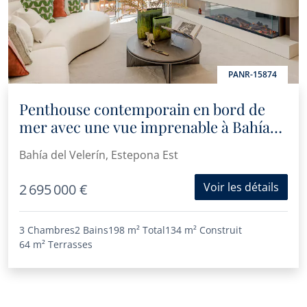
PANR-15874
Penthouse contemporain en bord de
mer avec une vue imprenable à Bahía
del Velerín, Estepona
Bahía del Velerín, Estepona Est
Voir les détails
2 695 000 €
3 Chambres
2 Bains
198 m²
Total
134 m²
Construit
64 m²
Terrasses