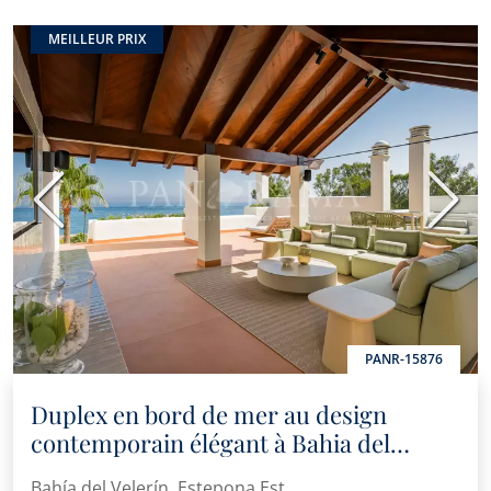
MEILLEUR PRIX
Précédent
Suiva
PANR-15876
Duplex en bord de mer au design
contemporain élégant à Bahia del
Velerin, Estepona
Bahía del Velerín, Estepona Est