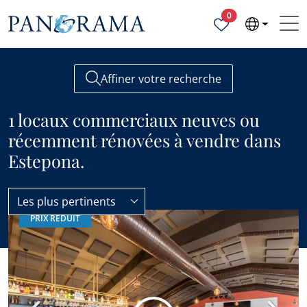
Propriétés sélecti
0
Affiner votre recherche
1 locaux commerciaux neuves ou
récemment rénovées à vendre dans
Estepona.
Les plus pertinents
PRIX RÉDUIT
Locaux Commerciaux
Neuf ou rénov. récente