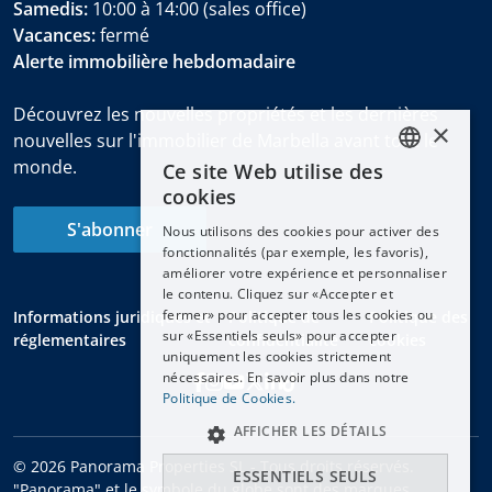
Samedis:
10:00 à 14:00 (sales office)
Vacances:
fermé
Alerte immobilière hebdomadaire
Découvrez les nouvelles propriétés et les dernières
×
nouvelles sur l'immobilier de Marbella avant tout le
monde.
Ce site Web utilise des
ENGLISH
cookies
ESPAÑOL
S'abonner
Nous utilisons des cookies pour activer des
DEUTSCH
fonctionnalités (par exemple, les favoris),
améliorer votre expérience et personnaliser
FRANÇAIS
le contenu. Cliquez sur «Accepter et
NEDERLANDS
fermer» pour accepter tous les cookies ou
Informations juridiques et
Politique de
Politique des
sur «Essentiels seuls» pour accepter
réglementaires
confidentialité
cookies
uniquement les cookies strictement
nécessaires. En savoir plus dans notre
Politique de Cookies.
AFFICHER LES DÉTAILS
© 2026 Panorama Properties SL - Tous droits réservés.
ESSENTIELS SEULS
"Panorama" et le symbole du globe sont des marques