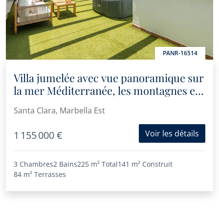
PANR-16514
Villa jumelée avec vue panoramique sur
la mer Méditerranée, les montagnes et
le parcours de golf à Santa Clara
Santa Clara, Marbella Est
Voir les détails
1 155 000 €
3 Chambres
2 Bains
225 m²
Total
141 m²
Construit
84 m²
Terrasses