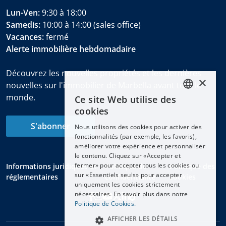
Lun-Ven:
9:30 à 18:00
Samedis:
10:00 à 14:00 (sales office)
Vacances:
fermé
Alerte immobilière hebdomadaire
Découvrez les nouvelles propriétés et les dernières
×
nouvelles sur l'immobilier de Marbella avant tout le
monde.
Ce site Web utilise des
ENGLISH
cookies
ESPAÑOL
S'abonner
Nous utilisons des cookies pour activer des
DEUTSCH
fonctionnalités (par exemple, les favoris),
améliorer votre expérience et personnaliser
FRANÇAIS
le contenu. Cliquez sur «Accepter et
NEDERLANDS
fermer» pour accepter tous les cookies ou
Informations juridiques et
Politique de
Politique des
sur «Essentiels seuls» pour accepter
réglementaires
confidentialité
cookies
uniquement les cookies strictement
nécessaires. En savoir plus dans notre
Politique de Cookies.
AFFICHER LES DÉTAILS