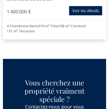
Voir les détails
1 400 000 €
4 Chambres
4 Bains
319 m²
Total
188 m²
Construit
131 m²
Terrasses
Vous cherchez une
propriété vraiment
spéciale ?
Contactez-nous pour vous