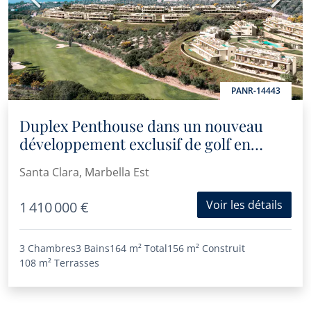
PANR-14443
Duplex Penthouse dans un nouveau
développement exclusif de golf en
première ligne à Marbella.
Santa Clara, Marbella Est
Voir les détails
1 410 000 €
3 Chambres
3 Bains
164 m²
Total
156 m²
Construit
108 m²
Terrasses