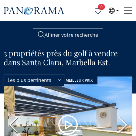
Propriétés sélecti
0
Affiner votre recherche
3 propriétés près du golf à vendre
dans Santa Clara, Marbella Est.
Les plus pertinents
Santa Clara
Golf
NOUVELLE ANNONCE
MEILLEUR PRIX
Précédent
Suiva