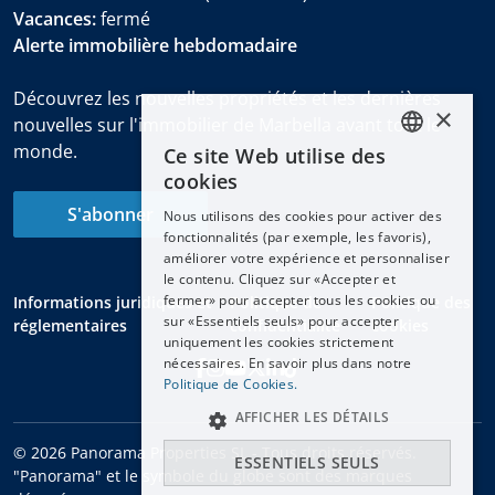
Vacances:
fermé
Alerte immobilière hebdomadaire
Découvrez les nouvelles propriétés et les dernières
×
nouvelles sur l'immobilier de Marbella avant tout le
monde.
Ce site Web utilise des
ENGLISH
cookies
ESPAÑOL
S'abonner
Nous utilisons des cookies pour activer des
DEUTSCH
fonctionnalités (par exemple, les favoris),
améliorer votre expérience et personnaliser
FRANÇAIS
le contenu. Cliquez sur «Accepter et
NEDERLANDS
fermer» pour accepter tous les cookies ou
Informations juridiques et
Politique de
Politique des
sur «Essentiels seuls» pour accepter
réglementaires
confidentialité
cookies
uniquement les cookies strictement
nécessaires. En savoir plus dans notre
Politique de Cookies.
AFFICHER LES DÉTAILS
© 2026 Panorama Properties SL - Tous droits réservés.
ESSENTIELS SEULS
"Panorama" et le symbole du globe sont des marques