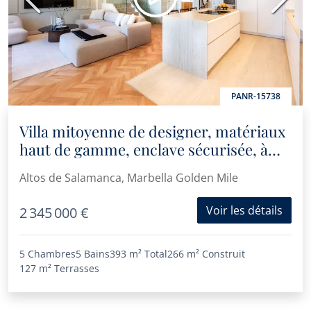
Précédent
Suiva
PANR-15738
Villa mitoyenne de designer, matériaux
haut de gamme, enclave sécurisée, à
distance de marche de Puente Romano
Altos de Salamanca, Marbella Golden Mile
Voir les détails
2 345 000 €
5 Chambres
5 Bains
393 m²
Total
266 m²
Construit
127 m²
Terrasses