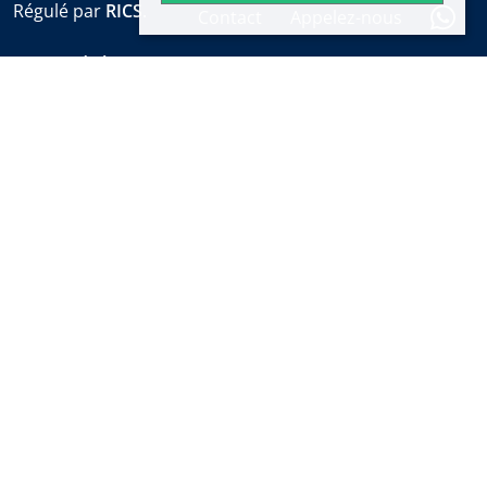
Régulé par
RICS
.
Contact
Appelez-nous
Heures de bureau
Lun-Ven:
9:30 à 18:00
Samedis:
10:00 à 14:00 (sales office)
Vacances:
fermé
Alerte immobilière hebdomadaire
Découvrez les nouvelles propriétés et les dernières
nouvelles sur l'immobilier de Marbella avant tout le
monde.
S'abonner
Informations juridiques et
Politique de
Politique des
réglementaires
confidentialité
cookies