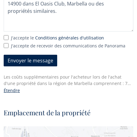
J'accepte le
Conditions générales d'utilisation
J'accepte de recevoir des communications de Panorama
Envoyer le message
Les coûts supplémentaires pour l'acheteur lors de l'achat
d'une propriété dans la région de Marbella comprennent : 7%
I.T.P. (Impuesto de Transmisiones Patrimoniales) pour toutes
Étendre
les propriétés revendues ou 10% de TVA et 1,2% de droit de
timbre pour les nouvelles propriétés achetées à un promoteur.
En outre, l'acheteur paie les honoraires du notaire et les frais
Emplacement de la propriété
d'enregistrement des actes au registre foncier. Conformément
au décret de la Junta de Andalucía 218/2005 du 11 octobre,
une copie de la fiche d'information de cette propriété est
disponible à notre bureau principal à l'Edif. Centro Expo, Blvd.