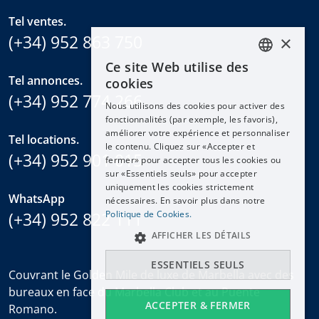
Tel ventes.
(+34) 952 863 750
×
Ce site Web utilise des
ENGLISH
Tel annonces.
cookies
ESPAÑOL
(+34) 952 774 266
Nous utilisons des cookies pour activer des
DEUTSCH
fonctionnalités (par exemple, les favoris),
améliorer votre expérience et personnaliser
FRANÇAIS
Tel locations.
le contenu. Cliquez sur «Accepter et
(+34) 952 901 015
NEDERLANDS
fermer» pour accepter tous les cookies ou
sur «Essentiels seuls» pour accepter
uniquement les cookies strictement
WhatsApp
nécessaires. En savoir plus dans notre
(+34) 952 822 111
Politique de Cookies.
AFFICHER LES DÉTAILS
ESSENTIELS SEULS
Couvrant le Golden Mile de luxe de Marbella avec des
bureaux en face du Marbella Club et au Puente
ACCEPTER & FERMER
Romano.