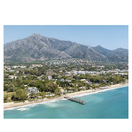
Les coordonnées que vous incluez dans ce formulaire seront
utilisées pour répondre à votre demande et vous proposer de
nouvelles propriétés ou des propriétés similaires sur le
marché. Si vous sélectionnez que vous acceptez de recevoir
des communications de Panorama, nous vous enverrons
périodiquement des informations concernant l'évolution du
marché immobilier de Marbella, des nouvelles intéressantes
sur certains types de propriétés, de nouvelles bonnes affaires
à saisir, de nouvelles propriétés sur le marché, et Panorama
vous les proposera par email ou d'autres plateformes de
communication..