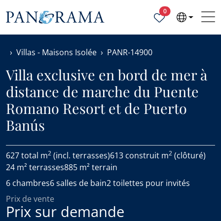
Propriétés sélecti
0
Villas - Maisons Isolée
PANR-14900
Villa exclusive en bord de mer à
distance de marche du Puente
Romano Resort et de Puerto
Banús
2
2
627 total m
(incl. terrasses)
613 construit m
(clôturé)
24 m² terrasses
885 m² terrain
6 chambres
6 salles de bain
2 toilettes pour invités
Prix de vente
Prix sur demande