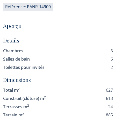
Référence: PANR-14900
Aperçu
Details
Chambres
6
Salles de bain
6
Toilettes pour invités
2
Dimensions
2
Total m
627
2
Construit (clôturé) m
613
2
Terrasses m
24
2
Terrain m
885