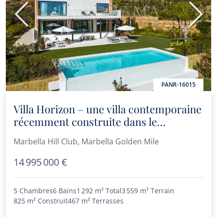
Précédent
Suiva
PANR-16015
Villa Horizon – une villa contemporaine
récemment construite dans le
prestigieux Marbella Hill Club
Marbella Hill Club, Marbella Golden Mile
14 995 000 €
5 Chambres
6 Bains
1 292 m²
Total
3 559 m²
Terrain
825 m²
Construit
467 m²
Terrasses