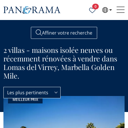
Propriétés sélecti
0
Affiner votre recherche
2 villas - maisons isolée neuves ou
récemment rénovées à vendre dans
Lomas del Virrey, Marbella Golden
Mile.
Les plus pertinents
MEILLEUR PRIX
Villas - Maisons Isolée
Neuf ou rénov. récente