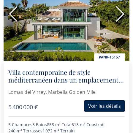
Précédent
Suiva
PANR-15167
Villa contemporaine de style
méditerranéen dans un emplacement
prestigieux près du complexe Puente
Lomas del Virrey, Marbella Golden Mile
Romano et de la plage
Voir les détails
5 400 000 €
5 Chambres
5 Bains
858 m²
Total
618 m²
Construit
240 m²
Terrasses
1 072 m²
Terrain