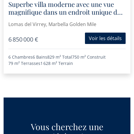
Superbe villa moderne avec une vue
magnifique dans un endroit unique du
Golden Mile
Lomas del Virrey, Marbella Golden Mile
Voir les détails
6 850 000 €
6 Chambres
6 Bains
829 m²
Total
750 m²
Construit
79 m²
Terrasses
1 628 m²
Terrain
Vous cherchez une