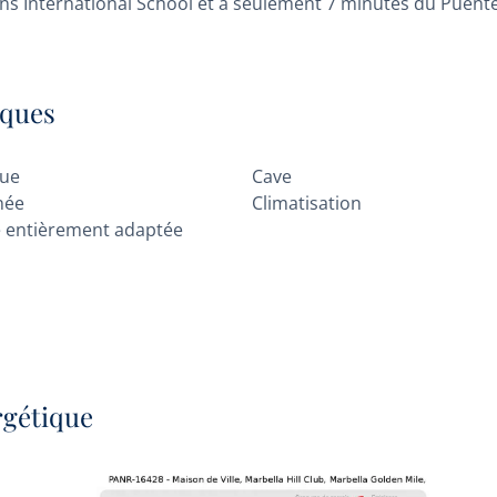
ans International School et à seulement 7 minutes du Puent
iques
cue
Cave
née
Climatisation
e entièrement adaptée
rgétique