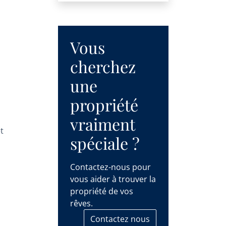
Vous
cherchez
une
propriété
vraiment
t
spéciale ?
Contactez-nous pour
vous aider à trouver la
propriété de vos
rêves.
Contactez nous