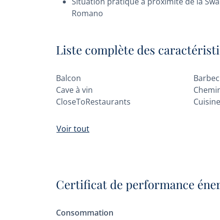
Situation pratique à proximité de la Sw
Romano
Liste complète des caractérist
Balcon
Barbe
Cave à vin
Chemi
CloseToRestaurants
Cuisin
Voir tout
Certificat de performance éne
Consommation