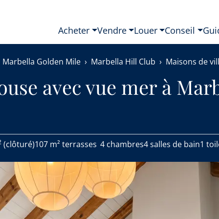
Acheter
Vendre
Louer
Conseil
Gui
Marbella Golden Mile
Marbella Hill Club
Maisons de vil
use avec vue mer à Marb
2
(clôturé)
107 m² terrasses
4 chambres
4 salles de bain
1 toi