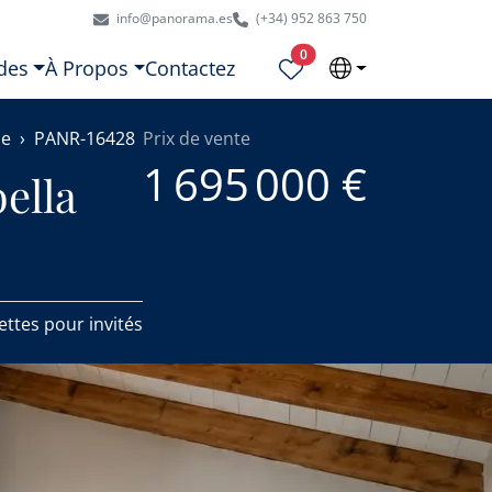
info@panorama.es
(+34) 952 863 750
Propriétés sélectionnées
0
des
À Propos
Contactez
le
PANR-16428
Prix de vente
1 695 000 €
ella
lettes pour invités