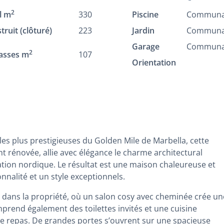
2
l m
330
Piscine
Communa
truit (clôturé)
223
Jardin
Communa
Garage
Communa
2
asses m
107
Orientation
 les plus prestigieuses du Golden Mile de Marbella, cette
 rénovée, allie avec élégance le charme architectural
ration nordique. Le résultat est une maison chaleureuse et
nnalité et un style exceptionnels.
 dans la propriété, où un salon cosy avec cheminée crée un
prend également des toilettes invités et une cuisine
 repas. De grandes portes s’ouvrent sur une spacieuse