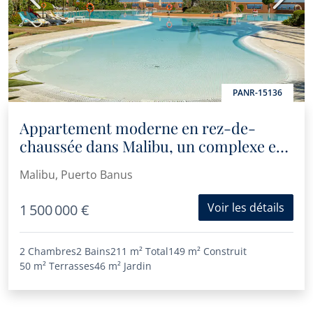
PANR-15136
Appartement moderne en rez-de-
chaussée dans Malibu, un complexe en
front de mer à Puerto Banús
Malibu, Puerto Banus
Voir les détails
1 500 000 €
2 Chambres
2 Bains
211 m²
Total
149 m²
Construit
50 m²
Terrasses
46 m²
Jardin