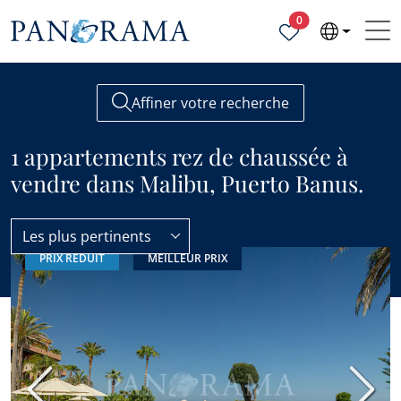
Propriétés sélecti
0
Affiner votre recherche
1 appartements rez de chaussée à
vendre dans Malibu, Puerto Banus.
Les plus pertinents
PRIX RÉDUIT
MEILLEUR PRIX
Malibu
Appartements rez de chaussée
Précédent
Suiva