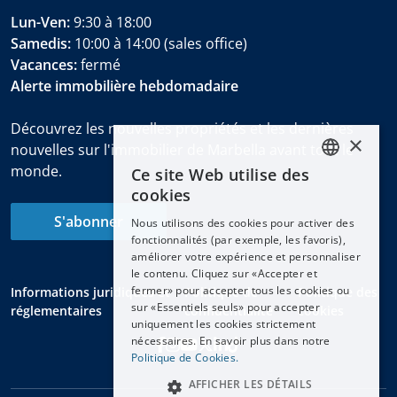
Lun-Ven:
9:30 à 18:00
Samedis:
10:00 à 14:00 (sales office)
Vacances:
fermé
Alerte immobilière hebdomadaire
Découvrez les nouvelles propriétés et les dernières
×
nouvelles sur l'immobilier de Marbella avant tout le
monde.
Ce site Web utilise des
ENGLISH
cookies
ESPAÑOL
S'abonner
Nous utilisons des cookies pour activer des
DEUTSCH
fonctionnalités (par exemple, les favoris),
améliorer votre expérience et personnaliser
FRANÇAIS
le contenu. Cliquez sur «Accepter et
NEDERLANDS
fermer» pour accepter tous les cookies ou
Informations juridiques et
Politique de
Politique des
sur «Essentiels seuls» pour accepter
réglementaires
confidentialité
cookies
uniquement les cookies strictement
nécessaires. En savoir plus dans notre
Politique de Cookies.
AFFICHER LES DÉTAILS