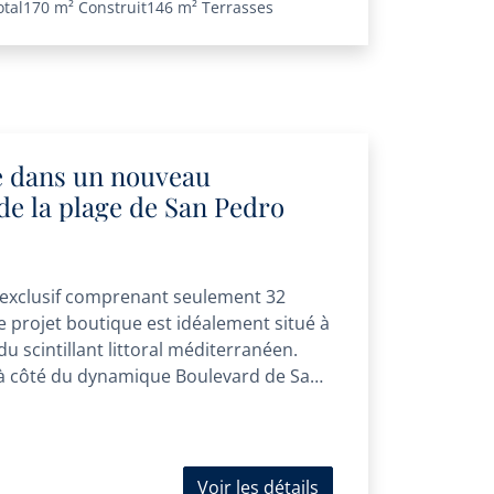
otal
170 m²
Construit
146 m²
Terrasses
 dans un nouveau
e la plage de San Pedro
xclusif comprenant seulement 32
e projet boutique est idéalement situé à
 scintillant littoral méditerranéen.
 à côté du dynamique Boulevard de San
Voir les détails