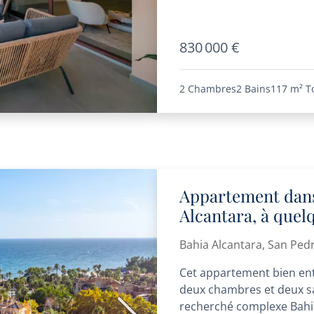
830 000 €
2 Chambres
2 Bains
117 m²
T
Appartement dans
Alcantara, à quel
Pedro
Bahia Alcantara, San Ped
Cet appartement bien ent
deux chambres et deux sall
recherché complexe Bahi