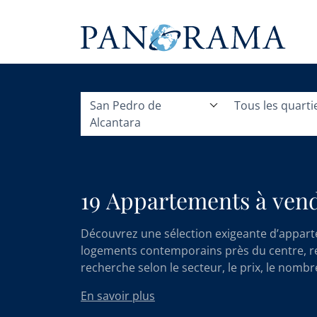
San Pedro de
Tous les quarti
Alcantara
19 Appartements à vend
Découvrez une sélection exigeante d’appart
logements contemporains près du centre, rez-
recherche selon le secteur, le prix, le nomb
En savoir plus