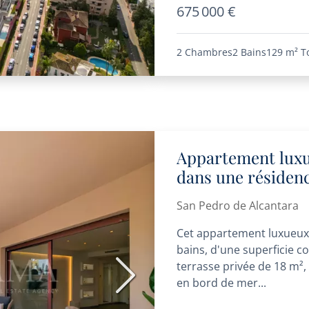
675 000 €
2 Chambres
2 Bains
129 m²
T
Appartement luxu
dans une résidenc
Pedro de Alcánta
San Pedro de Alcantara
Cet appartement luxueux
bains, d'une superficie c
terrasse privée de 18 m²,
Suivant
en bord de mer...