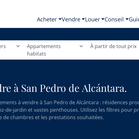
Acheter
Vendre
Louer
Conseil
Gui
ers
Appartements
À partir de tout prix
habitats
re à San Pedro de Alcántara.
ements à vendre à San Pedro de Alcántara : résidences proc
de-jardin et vastes penthouses. Utilisez les filtres pour pr
re de chambres et les prestations souhaitées.