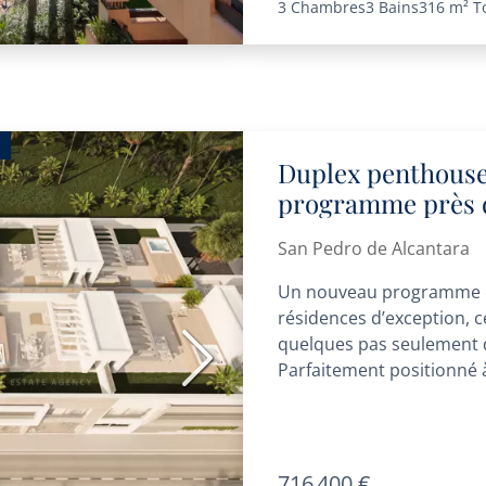
3 Chambres
3 Bains
316 m²
T
Duplex penthouse
programme près d
San Pedro de Alcantara
Un nouveau programme e
résidences d’exception, c
quelques pas seulement du
Suivant
Parfaitement positionné
Pedro de Alcántara,...
716 400 €