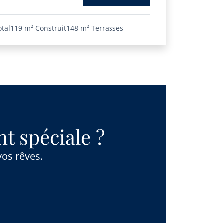
otal
119 m²
Construit
148 m²
Terrasses
t spéciale ?
vos rêves.