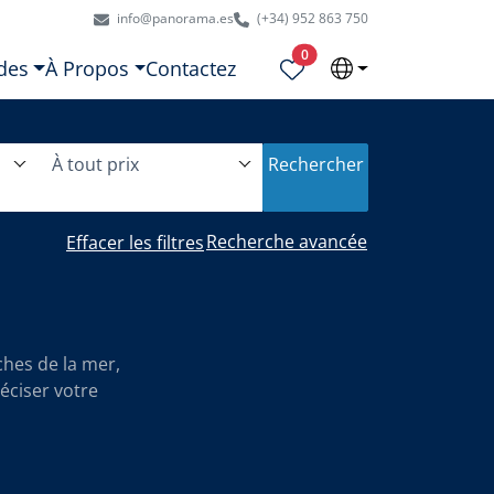
info@panorama.es
(+34) 952 863 750
Propriétés sélectionnées
0
des
À Propos
Contactez
À tout prix
Rechercher
Recherche avancée
Effacer les filtres
hes de la mer,
éciser votre