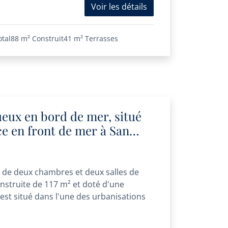
Voir les détails
otal
88 m²
Construit
41 m²
Terrasses
eux en bord de mer, situé
e en front de mer à San
ra
 de deux chambres et deux salles de
onstruite de 117 m² et doté d'une
 est situé dans l'une des urbanisations