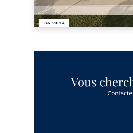
PANR-16204
Vous cherch
Contactez