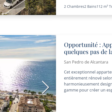
2 Chambres
2 Bains
112 m²
T
Opportunité : App
quelques pas de l
San Pedro de Alc
San Pedro de Alcantara
Cet exceptionnel apparte
entièrement rénové selon 
harmonieusement design
Suivant
gamme pour créer un espac
fonctionnel....