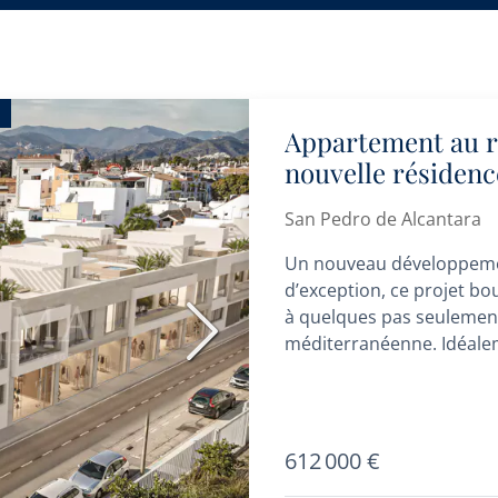
Appartement au r
nouvelle résidenc
plage et du centre
San Pedro de Alcantara
Un nouveau développemen
d’exception, ce projet b
à quelques pas seulement 
Suivant
méditerranéenne. Idéale
Boulevard de San Pedro..
612 000 €