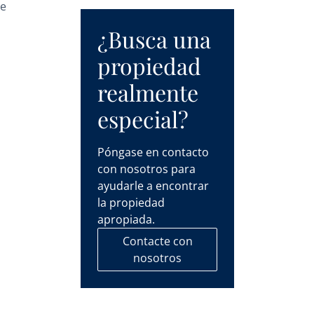
ce
¿Busca una
propiedad
realmente
especial?
Póngase en contacto
l
con nosotros para
ayudarle a encontrar
la propiedad
apropiada.
Contacte con
nosotros