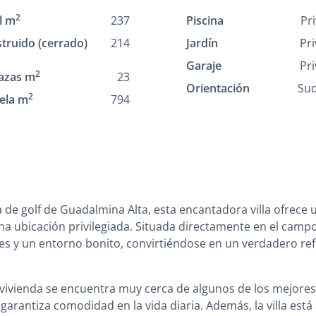
2
l m
237
Piscina
Pr
truido (cerrado)
214
Jardín
Pr
Garaje
Pr
2
azas m
23
Orientación
Su
2
ela m
794
 de golf de Guadalmina Alta, esta encantadora villa ofrece 
na ubicación privilegiada. Situada directamente en el camp
ares y un entorno bonito, convirtiéndose en un verdadero re
 vivienda se encuentra muy cerca de algunos de los mejores
 garantiza comodidad en la vida diaria. Además, la villa está