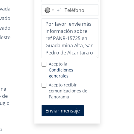
ivada
+1
Ningún
país
ivado
seleccionado
ivado
deste
Acepto la
Condiciones
generales
Acepto recibir
una
comunicaciones de
o de
Panorama
fugio
Enviar mensaje
 a