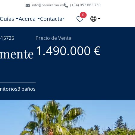
info@panorama.es
(+34) 952 863 750
Propiedades seleccionadas
0
Guías
Acerca
Contactar
-15725
Precio de Venta
1.490.000 €
tamente
mitorios
3 baños