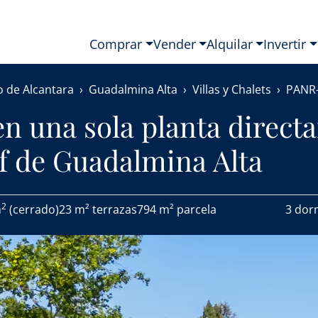
Comprar
Vender
Alquilar
Invertir
 de Alcantara
Guadalmina Alta
Villas y Chalets
PANR
en una sola planta direc
f de Guadalmina Alta
2
m
(cerrado)
23 m² terrazas
794 m² parcela
3 dor