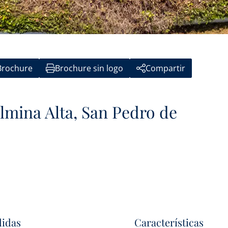
Brochure
Brochure sin logo
Compartir
lmina Alta, San Pedro de
idas
Características