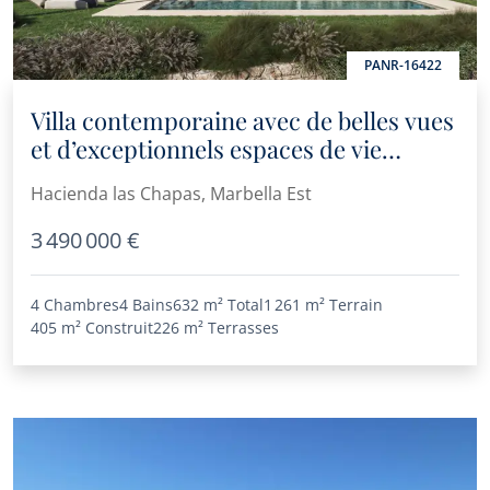
PANR-16422
Villa contemporaine avec de belles vues
et d’exceptionnels espaces de vie
extérieurs à DREAM, Marbella Est
Hacienda las Chapas, Marbella Est
3 490 000 €
4 Chambres
4 Bains
632 m²
Total
1 261 m²
Terrain
405 m²
Construit
226 m²
Terrasses