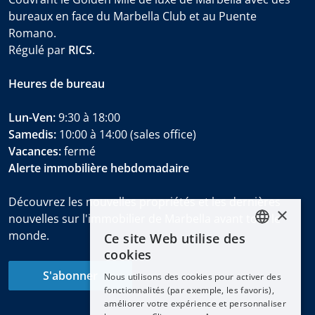
bureaux en face du Marbella Club et au Puente
Romano.
Régulé par
RICS
.
Heures de bureau
Lun-Ven:
9:30 à 18:00
Samedis:
10:00 à 14:00 (sales office)
Vacances:
fermé
Alerte immobilière hebdomadaire
Découvrez les nouvelles propriétés et les dernières
×
nouvelles sur l'immobilier de Marbella avant tout le
monde.
Ce site Web utilise des
ENGLISH
cookies
ESPAÑOL
S'abonner
Nous utilisons des cookies pour activer des
DEUTSCH
fonctionnalités (par exemple, les favoris),
améliorer votre expérience et personnaliser
FRANÇAIS