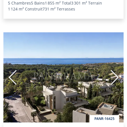
5 Chambres
5 Bains
1 855 m²
Total
3 301 m²
Terrain
1 124 m²
Construit
731 m²
Terrasses
Précédent
Suiva
PANR-16425