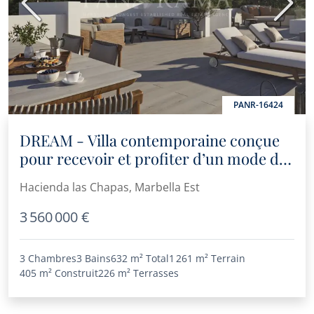
Précédent
Suiva
PANR-16424
DREAM - Villa contemporaine conçue
pour recevoir et profiter d’un mode de
vie moderne à Hacienda Las Chapas
Hacienda las Chapas, Marbella Est
3 560 000 €
3 Chambres
3 Bains
632 m²
Total
1 261 m²
Terrain
405 m²
Construit
226 m²
Terrasses