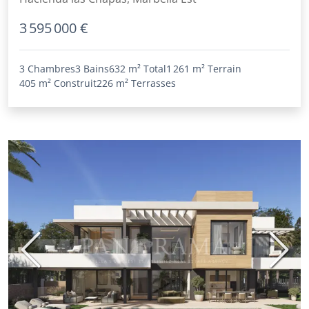
3 595 000 €
3 Chambres
3 Bains
632 m²
Total
1 261 m²
Terrain
405 m²
Construit
226 m²
Terrasses
Précédent
Suiva