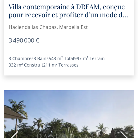
Villa contemporaine à DREAM, conçue
pour recevoir et profiter d’un mode de
vie moderne à Hacienda Las Chapas
Hacienda las Chapas, Marbella Est
3 490 000 €
3 Chambres
3 Bains
543 m²
Total
997 m²
Terrain
332 m²
Construit
211 m²
Terrasses