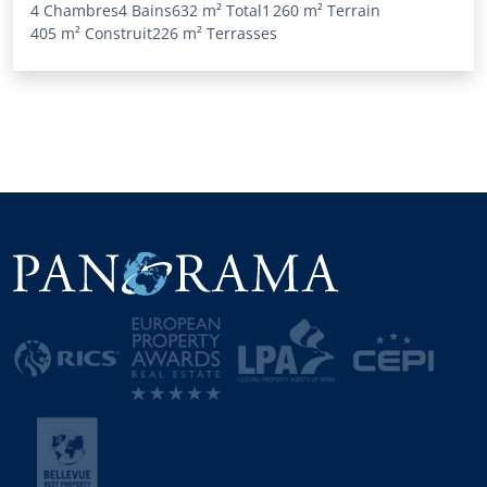
4 Chambres
4 Bains
632 m²
Total
1 260 m²
Terrain
405 m²
Construit
226 m²
Terrasses