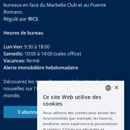
bureaux en face du Marbella Club et au Puente
Romano.
Régulé par
RICS
.
Heures de bureau
Lun-Ven:
9:30 à 18:00
Samedis:
10:00 à 14:00 (sales office)
Vacances:
fermé
Alerte immobilière hebdomadaire
Découvrez les nouvelles propriétés et les dernières
×
nouvelles sur l'immobilier de Marbella avant tout le
monde.
Ce site Web utilise des
ENGLISH
cookies
ESPAÑOL
S'abonner
Nous utilisons des cookies pour activer des
DEUTSCH
fonctionnalités (par exemple, les favoris),
améliorer votre expérience et personnaliser
FRANÇAIS
le contenu. Cliquez sur «Accepter et