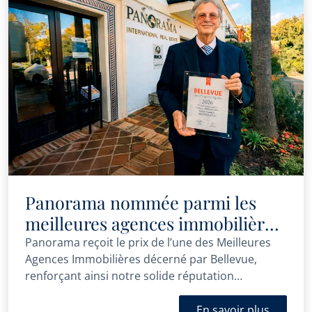
Panorama nommée parmi les
meilleures agences immobilières
par Bellevue
Panorama reçoit le prix de l’une des Meilleures
Agences Immobilières décerné par Bellevue,
renforçant ainsi notre solide réputation
d’expertise et d’excellence professionnelle.
En savoir plus