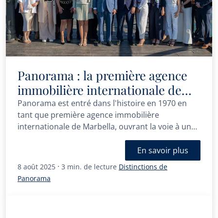
Panorama : la première agence
immobilière internationale de
Marbella
Panorama est entré dans l'histoire en 1970 en
tant que première agence immobilière
internationale de Marbella, ouvrant la voie à une
nouvelle ère de professionnalisme sur la Costa
del Sol. C'est là que notre voyage a commencé.
En savoir plus
·
8 août 2025
3 min. de lecture
Distinctions de
Panorama