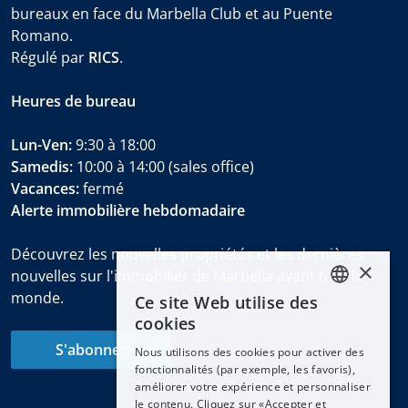
bureaux en face du Marbella Club et au Puente
Romano.
Régulé par
RICS
.
Heures de bureau
Lun-Ven:
9:30 à 18:00
Samedis:
10:00 à 14:00 (sales office)
Vacances:
fermé
Alerte immobilière hebdomadaire
Découvrez les nouvelles propriétés et les dernières
×
nouvelles sur l'immobilier de Marbella avant tout le
monde.
Ce site Web utilise des
ENGLISH
cookies
ESPAÑOL
S'abonner
Nous utilisons des cookies pour activer des
DEUTSCH
fonctionnalités (par exemple, les favoris),
améliorer votre expérience et personnaliser
FRANÇAIS
le contenu. Cliquez sur «Accepter et