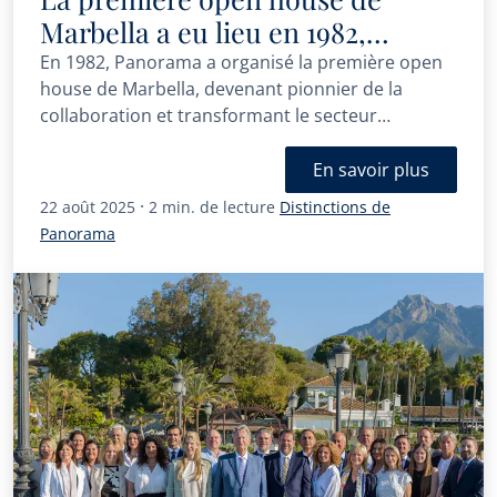
Marbella a eu lieu en 1982,
organisée par Panorama
En 1982, Panorama a organisé la première open
house de Marbella, devenant pionnier de la
collaboration et transformant le secteur
immobilier sur la Costa del Sol.
En savoir plus
·
22 août 2025
2 min. de lecture
Distinctions de
Panorama