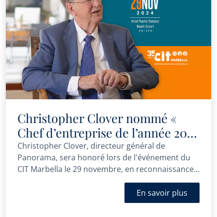
Christopher Clover nommé «
Chef d’entreprise de l’année 2024
» par les Prix d’Entreprise CIT
Christopher Clover, directeur général de
Panorama, sera honoré lors de l'événement du
Marbella
CIT Marbella le 29 novembre, en reconnaissance
de son dévouement et de sa contribution au
marché immobilier de luxe de Marbella.
En savoir plus