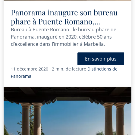
Panorama inaugure son bureau
phare à Puente Romano,
marquant 50 ans d’excellence
Bureau à Puente Romano : le bureau phare de
Panorama, inauguré en 2020, célèbre 50 ans
d’excellence dans l’immobilier à Marbella.
En savoir plus
·
11 décembre 2020
2 min. de lecture
Distinctions de
Panorama