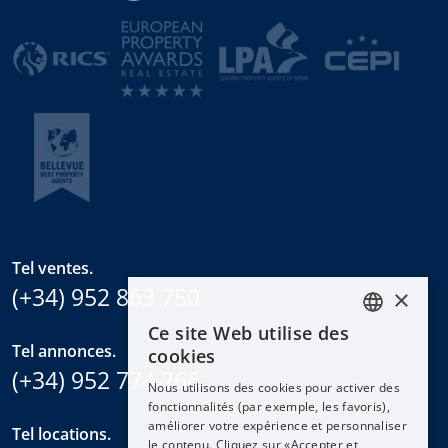
Tel ventes.
(+34) 952 863 750
×
Ce site Web utilise des
ENGLISH
Tel annonces.
cookies
ESPAÑOL
(+34) 952 774 266
Nous utilisons des cookies pour activer des
DEUTSCH
fonctionnalités (par exemple, les favoris),
améliorer votre expérience et personnaliser
FRANÇAIS
Tel locations.
le contenu. Cliquez sur «Accepter et