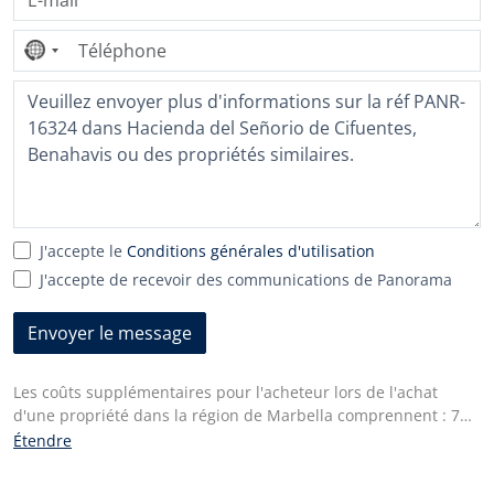
Aucun
pays
sélectionné
J'accepte le
Conditions générales d'utilisation
J'accepte de recevoir des communications de Panorama
Envoyer le message
Les coûts supplémentaires pour l'acheteur lors de l'achat
d'une propriété dans la région de Marbella comprennent : 7%
I.T.P. (Impuesto de Transmisiones Patrimoniales) pour toutes
Étendre
les propriétés revendues ou 10% de TVA et 1,2% de droit de
timbre pour les nouvelles propriétés achetées à un promoteur.