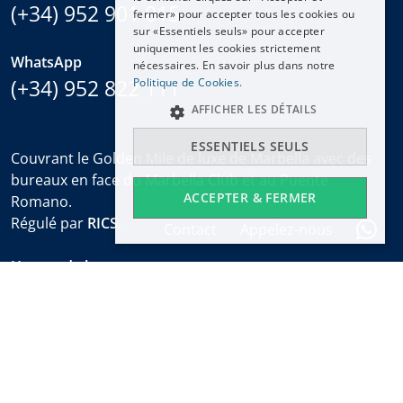
(+34) 952 901 015
NEDERLANDS
fermer» pour accepter tous les cookies ou
sur «Essentiels seuls» pour accepter
uniquement les cookies strictement
WhatsApp
nécessaires. En savoir plus dans notre
(+34) 952 822 111
Politique de Cookies.
AFFICHER LES DÉTAILS
ESSENTIELS SEULS
Couvrant le Golden Mile de luxe de Marbella avec des
bureaux en face du Marbella Club et au Puente
ACCEPTER & FERMER
Romano.
Régulé par
RICS
.
Contact
Appelez-nous
Heures de bureau
Lun-Ven:
9:30 à 18:00
Samedis:
10:00 à 14:00 (sales office)
Vacances:
fermé
Alerte immobilière hebdomadaire