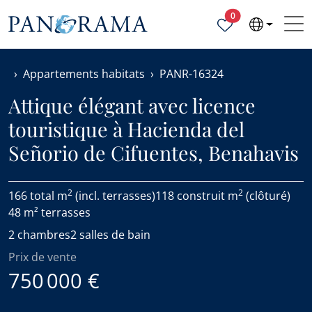
Propriétés sélecti
0
Appartements habitats
PANR-16324
Attique élégant avec licence
touristique à Hacienda del
Señorio de Cifuentes, Benahavis
2
2
166 total m
(incl. terrasses)
118 construit m
(clôturé)
48 m² terrasses
2 chambres
2 salles de bain
Prix de vente
750 000 €