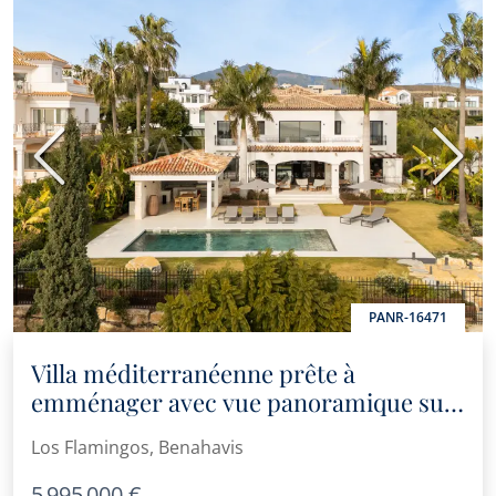
Précédent
Suiva
PANR-16471
Villa méditerranéenne prête à
emménager avec vue panoramique sur
la mer à Marbella Ouest
Los Flamingos, Benahavis
5 995 000 €