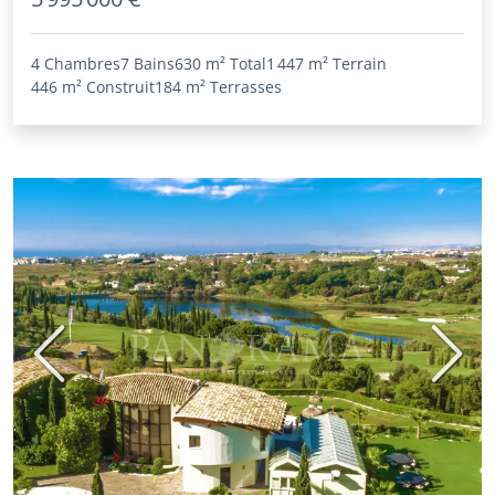
4 Chambres
7 Bains
630 m²
Total
1 447 m²
Terrain
446 m²
Construit
184 m²
Terrasses
Précédent
Suiva