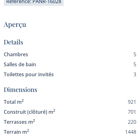
Référence: PANR-16028
Aperçu
Details
Chambres
5
Salles de bain
5
Toilettes pour invités
3
Dimensions
2
Total m
921
2
Construit (clôturé) m
701
2
Terrasses m
220
2
Terrain m
1448