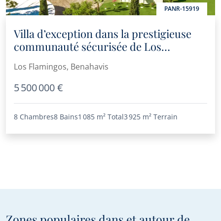
PANR-15919
Villa d’exception dans la prestigieuse
communauté sécurisée de Los
Flamingos, Benahavís
Los Flamingos, Benahavis
5 500 000 €
8 Chambres
8 Bains
1 085 m²
Total
3 925 m²
Terrain
Zones populaires dans et autour de