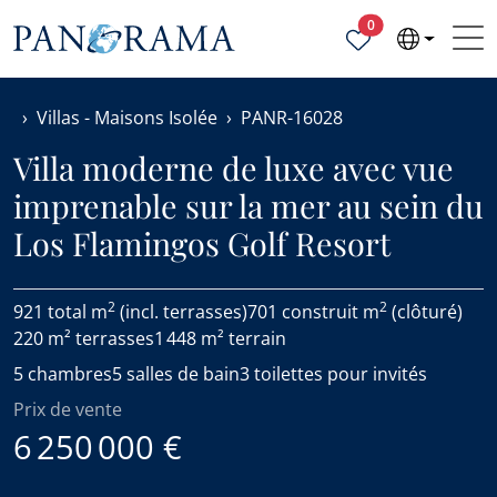
Propriétés sélecti
0
Villas - Maisons Isolée
PANR-16028
Villa moderne de luxe avec vue
imprenable sur la mer au sein du
Los Flamingos Golf Resort
2
2
921 total m
(incl. terrasses)
701 construit m
(clôturé)
220 m² terrasses
1 448 m² terrain
5 chambres
5 salles de bain
3 toilettes pour invités
Prix de vente
6 250 000 €