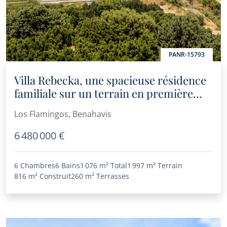
PANR-15793
Villa Rebecka, une spacieuse résidence
familiale sur un terrain en première
ligne de golf à Los Flamingos
Los Flamingos, Benahavis
6 480 000 €
6 Chambres
6 Bains
1 076 m²
Total
1 997 m²
Terrain
816 m²
Construit
260 m²
Terrasses