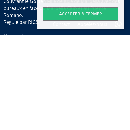
Couvrant le Golden Mile de luxe de Marbella avec des
bureaux en face du Marbella Club et au Puente
ACCEPTER & FERMER
Romano.
Régulé par
RICS
.
Contact
Appelez-nous
Heures de bureau
Lun-Ven:
9:30 à 18:00
Samedis:
10:00 à 14:00 (sales office)
Vacances:
fermé
Alerte immobilière hebdomadaire
Découvrez les nouvelles propriétés et les dernières
nouvelles sur l'immobilier de Marbella avant tout le
monde.
S'abonner