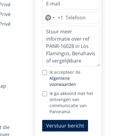
Privé
Privé
+1
Geen
Privé
land
geselecteerd
Ik accepteer de
Algemene
voorwaarden
hap
Ik ga akkoord met het
ontvangen van
communicatie van
Panorama
Verstuur bericht
t die
 over