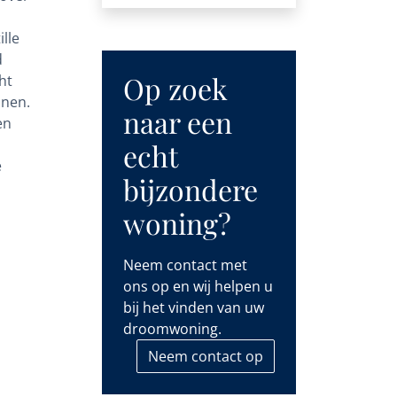
lle
d
Op zoek
ht
inen.
naar een
en
echt
e
bijzondere
woning?
Neem contact met
ons op en wij helpen u
bij het vinden van uw
droomwoning.
Neem contact op