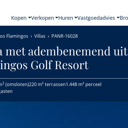
Kopen
Verkopen
Huren
Vastgoedadvies
Br
Los Flamingos
Villas
PANR-16028
la met adembenemend uit
ingos Golf Resort
2
m
(omsloten)
220 m² terrassen
1.448 m² perceel
gasten