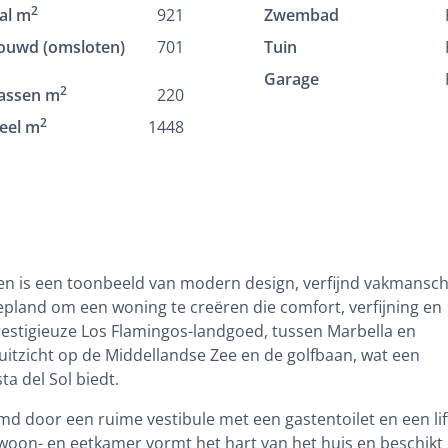
2
al m
921
Zwembad
ouwd (omsloten)
701
Tuin
Garage
2
assen m
220
2
eel m
1448
ngen is een toonbeeld van modern design, verfijnd vakmansc
 gepland om een woning te creëren die comfort, verfijning en
prestigieuze Los Flamingos-landgoed, tussen Marbella en
uitzicht op de Middellandse Zee en de golfbaan, wat een
ta del Sol biedt.
md door een ruime vestibule met een gastentoilet en een lif
 woon- en eetkamer vormt het hart van het huis en beschikt