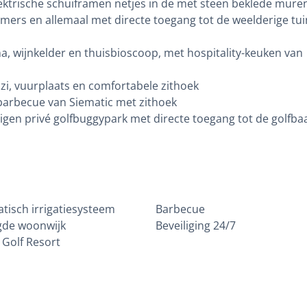
lektrische schuiframen netjes in de met steen beklede mure
mers en allemaal met directe toegang tot de weelderige tu
na, wijnkelder en thuisbioscoop, met hospitality-keuken van
zi, vuurplaats en comfortabele zithoek
barbecue van Siematic met zithoek
 eigen privé golfbuggypark met directe toegang tot de golfba
tisch irrigatiesysteem
Barbecue
igde woonwijk
Beveiliging 24/7
 Golf Resort