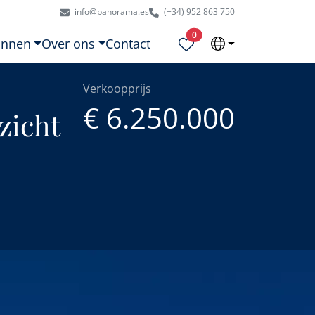
info@panorama.es
(+34) 952 863 750
Geselecteerde eigendommen
0
onnen
Over ons
Contact
Verkoopprijs
€ 6.250.000
zicht