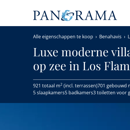
Alle eigenschappen te koop
Benahavis
Luxe moderne vil
op zee in Los Flam
2
921 totaal m
(incl. terrassen)
701 gebouwd 
5 slaapkamers
5 badkamers
3 toiletten voor 