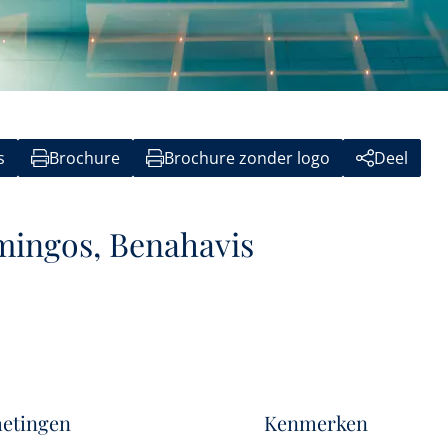
s
Brochure
Brochure zonder logo
Deel
amingos, Benahavis
etingen
Kenmerken