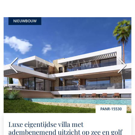
NIEUWBOUW
Vorige
Volge
PANR-15530
Luxe eigentijdse villa met
adembenemend uitzicht op zee en golf