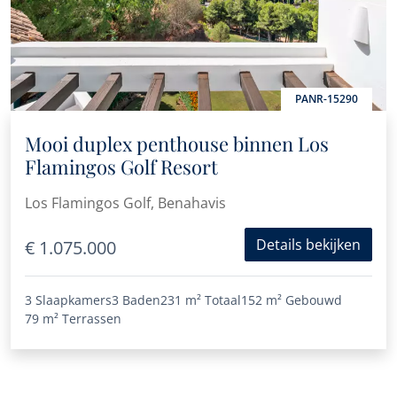
PANR-15290
Mooi duplex penthouse binnen Los
Flamingos Golf Resort
Los Flamingos Golf, Benahavis
Details bekijken
€ 1.075.000
3 Slaapkamers
3 Baden
231 m²
Totaal
152 m²
Gebouwd
79 m²
Terrassen