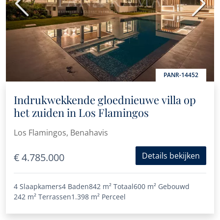
Vorige
Volge
PANR-14452
Indrukwekkende gloednieuwe villa op
het zuiden in Los Flamingos
Los Flamingos, Benahavis
Details bekijken
€ 4.785.000
4 Slaapkamers
4 Baden
842 m²
Totaal
600 m²
Gebouwd
242 m²
Terrassen
1.398 m²
Perceel