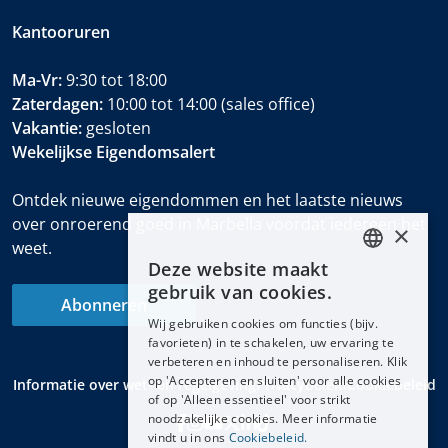
Kantooruren
Ma-Vr:
9:30 tot 18:00
Zaterdagen:
10:00 tot 14:00 (sales office)
Vakantie:
gesloten
Wekelijkse Eigendomsalert
Ontdek nieuwe eigendommen en het laatste nieuws
over onroerend goed in Marbella voordat iedereen het
×
weet.
Deze website maakt
ENGLISH
gebruik van cookies.
Abonneren
ESPAÑOL
Wij gebruiken cookies om functies (bijv.
DEUTSCH
favorieten) in te schakelen, uw ervaring te
verbeteren en inhoud te personaliseren. Klik
FRANÇAIS
op 'Accepteren en sluiten' voor alle cookies
Informatie over wet- en regelgeving
Privacybeleid
Cookiebeleid
NEDERLANDS
of op 'Alleen essentieel' voor strikt
noodzakelijke cookies. Meer informatie
vindt u in ons
Cookiebeleid.