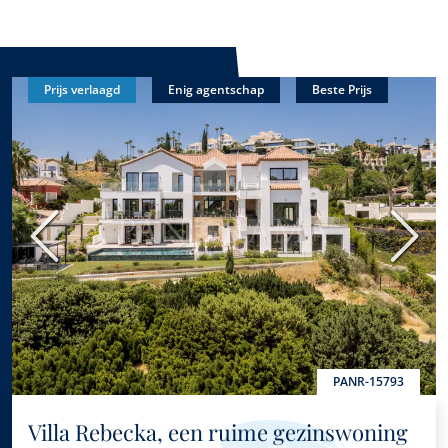
Prijs verlaagd
Enig agentschap
Beste Prijs
Vorige
Volge
PANR-15793
Villa Rebecka, een ruime gezinswoning