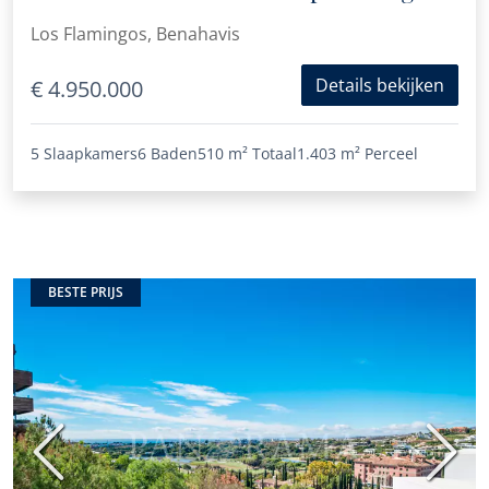
Los Flamingos, Benahavis
Details bekijken
€ 4.950.000
5 Slaapkamers
6 Baden
510 m²
Totaal
1.403 m²
Perceel
BESTE PRIJS
Vorige
Volge