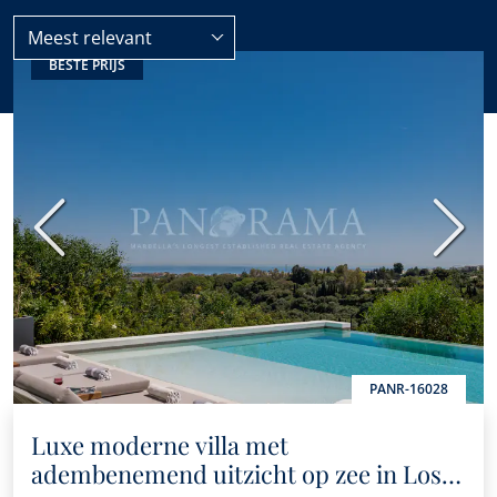
Meest relevant
BESTE PRIJS
Benahavis
Los Flamingos
Vorige
Volge
PANR-16028
Luxe moderne villa met
adembenemend uitzicht op zee in Los