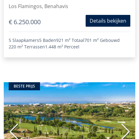
Flamingos Golf Resort
Los Flamingos, Benahavis
Details bekijken
€ 6.250.000
5 Slaapkamers
5 Baden
921 m²
Totaal
701 m²
Gebouwd
220 m²
Terrassen
1.448 m²
Perceel
BESTE PRIJS
Vorige
Volge