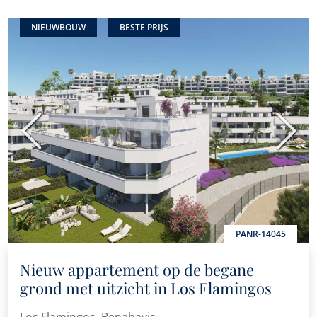
NIEUWBOUW
BESTE PRIJS
Vorige
Volge
PANR-14045
Nieuw appartement op de begane
grond met uitzicht in Los Flamingos