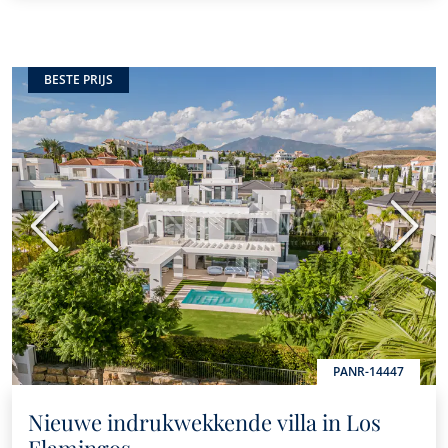
BESTE PRIJS
Vorige
Volge
PANR-14447
Nieuwe indrukwekkende villa in Los