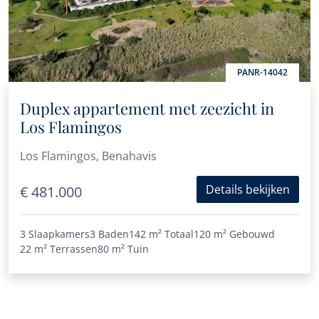
PANR-14042
Duplex appartement met zeezicht in
Los Flamingos
Los Flamingos, Benahavis
Details bekijken
€ 481.000
3 Slaapkamers
3 Baden
142 m²
Totaal
120 m²
Gebouwd
22 m²
Terrassen
80 m²
Tuin