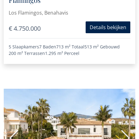
Flamingos
Los Flamingos, Benahavis
Details bekijken
€ 4.750.000
5 Slaapkamers
7 Baden
713 m²
Totaal
513 m²
Gebouwd
200 m²
Terrassen
1.295 m²
Perceel