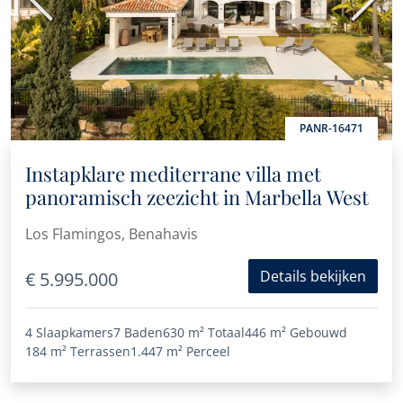
Vorige
Volge
PANR-16471
Instapklare mediterrane villa met
panoramisch zeezicht in Marbella West
Los Flamingos, Benahavis
Details bekijken
€ 5.995.000
4 Slaapkamers
7 Baden
630 m²
Totaal
446 m²
Gebouwd
184 m²
Terrassen
1.447 m²
Perceel