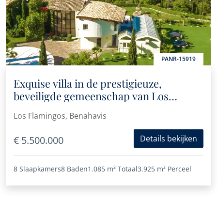
PANR-15919
Exquise villa in de prestigieuze,
beveiligde gemeenschap van Los
Flamingos, Benahavís
Los Flamingos, Benahavis
Details bekijken
€ 5.500.000
8 Slaapkamers
8 Baden
1.085 m²
Totaal
3.925 m²
Perceel