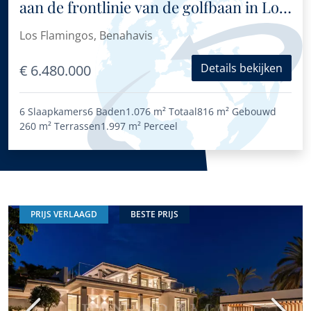
aan de frontlinie van de golfbaan in Los
Flamingos
Los Flamingos, Benahavis
Details bekijken
€ 6.480.000
6 Slaapkamers
6 Baden
1.076 m²
Totaal
816 m²
Gebouwd
260 m²
Terrassen
1.997 m²
Perceel
PRIJS VERLAAGD
BESTE PRIJS