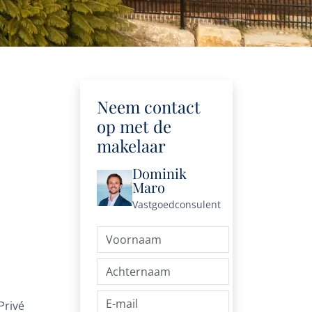
Neem contact
op met de
makelaar
Dominik
Maro
Vastgoedconsulent
Privé