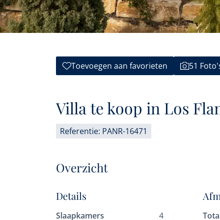
Toevoegen aan favorieten
51 Foto'
Villa te koop in Los Fl
Referentie: PANR-16471
Overzicht
Details
Afm
Slaapkamers
4
Tota