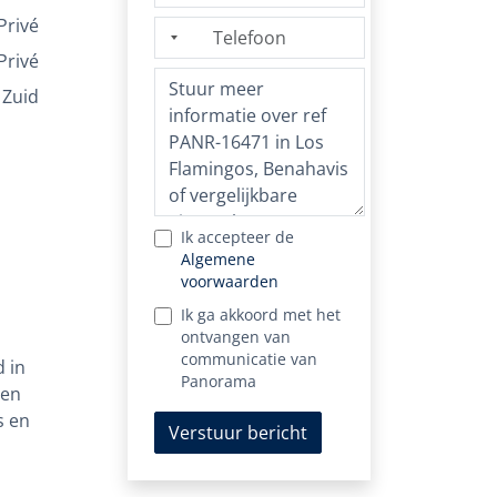
Privé
Privé
Zuid
Ik accepteer de
Algemene
voorwaarden
Ik ga akkoord met het
ontvangen van
communicatie van
 in
Panorama
gen
s en
Verstuur bericht