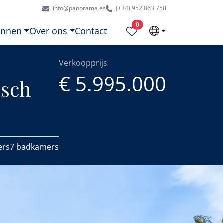
info@panorama.es
(+34) 952 863 750
Geselecteerde eigendommen
0
onnen
Over ons
Contact
Verkoopprijs
€ 5.995.000
isch
ers
7 badkamers