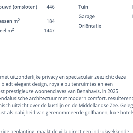
ouwd (omsloten)
446
Tuin
Garage
2
assen m
184
Oriëntatie
2
eel m
1447
et uitzonderlijke privacy en spectaculair zeezicht: deze
s biedt elegant design, royale buitenruimtes en een
st prestigieuze woonenclaves van Benahavís. In 2025
Andalusische architectuur met modern comfort, resulterend
isch uitzicht over de kustlijn en de Middellandse Zee. Gele
 rust als nabijheid van gerenommeerde golfbanen, luxe hotel
ge beplanting, maakt de villa direct een indrukwekkende