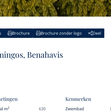
s
Brochure
Brochure zonder logo
Deel
amingos, Benahavis
etingen
Kenmerken
2
al m
630
Zwembad