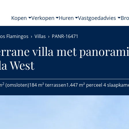
Kopen
Verkopen
Huren
Vastgoedadvies
Br
Los Flamingos
Villas
PANR-16471
errane villa met panoram
la West
2
m
(omsloten)
184 m² terrassen
1.447 m² perceel
4 slaapkam