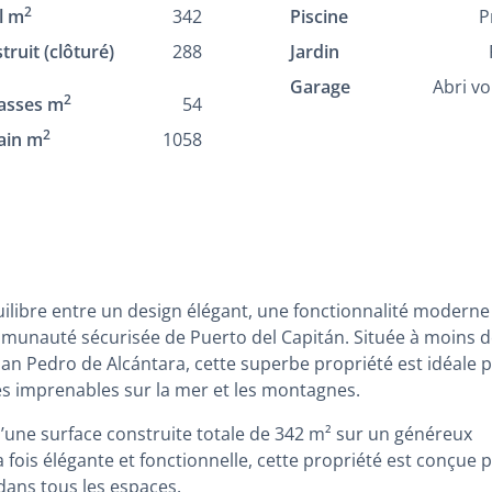
2
l m
342
Piscine
P
truit (clôturé)
288
Jardin
Garage
Abri vo
2
asses m
54
2
ain m
1058
quilibre entre un design élégant, une fonctionnalité moderne
mmunauté sécurisée de Puerto del Capitán. Située à moins d
an Pedro de Alcántara, cette superbe propriété est idéale 
ues imprenables sur la mer et les montagnes.
 d’une surface construite totale de 342 m² sur un généreux
a fois élégante et fonctionnelle, cette propriété est conçue 
 dans tous les espaces.