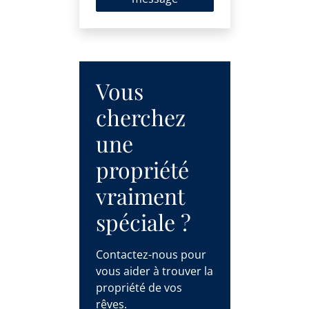
Vous
cherchez
une
propriété
vraiment
spéciale ?
Contactez-nous pour
vous aider à trouver la
propriété de vos
rêves.