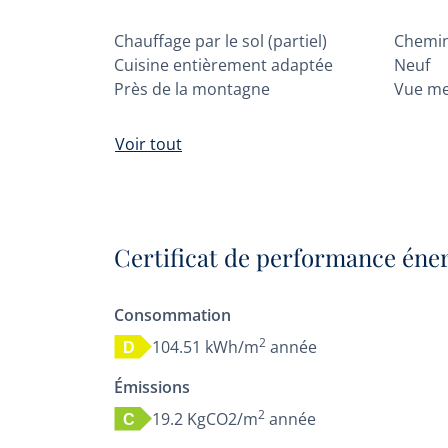
Chauffage par le sol (partiel)
Chemi
Cuisine entièrement adaptée
Neuf
Près de la montagne
Vue m
Voir tout
Certificat de performance éne
Consommation
2
104.51 kWh/m
année
D
Émissions
2
19.2 KgCO2/m
année
C