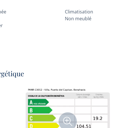
née
Climatisation
Non meublé
er
rgétique