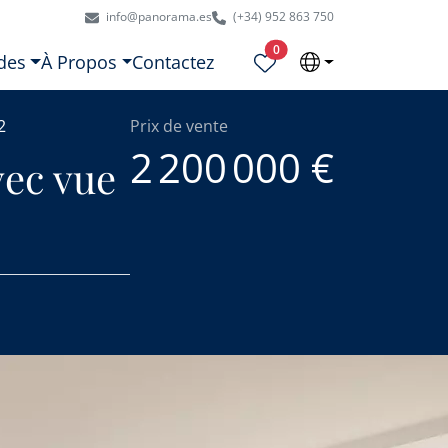
info@panorama.es
(+34) 952 863 750
Propriétés sélectionnées
0
des
À Propos
Contactez
2
Prix de vente
2 200 000 €
vec vue