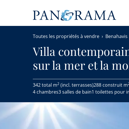
Toutes les propriétés à vendre
Benahavis
Villa contemporain
sur la mer et la m
2
342 total m
(incl. terrasses)
288 construit m
4 chambres
3 salles de bain
1 toilettes pour i