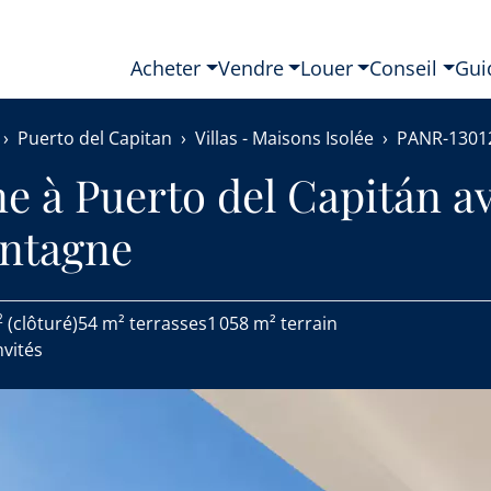
Acheter
Vendre
Louer
Conseil
Gui
Puerto del Capitan
Villas - Maisons Isolée
PANR-1301
e à Puerto del Capitán a
ontagne
2
(clôturé)
54 m² terrasses
1 058 m² terrain
nvités