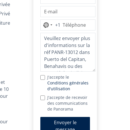
rivée
Privé
iture
+1
Aucun
pays
sélectionné
J'accepte le
 et
Conditions générales
e 10
d'utilisation
pour
J'accepte de recevoir
des communications
de Panorama
pour
Envoyer le
message