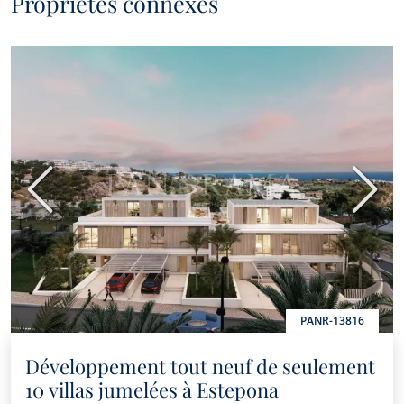
Propriétés connexes
périodiquement des informations concernant l'évolution du
marché immobilier de Marbella, des nouvelles intéressantes
sur certains types de propriétés, de nouvelles bonnes affaires
à saisir, de nouvelles propriétés sur le marché, et Panorama
vous les proposera par email ou d'autres plateformes de
communication..
Précédent
Suiva
PANR-13816
Développement tout neuf de seulement
10 villas jumelées à Estepona