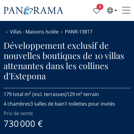
Propriétés sélecti
0
Villas - Maisons Isolée
PANR-13817
Développement exclusif de
nouvelles boutiques de 10 villas
attenantes dans les collines
d'Estepona
2
179 total m
(incl. terrasses)
129 m² terrain
4 chambres
3 salles de bain
1 toilettes pour invités
Prix de vente
730 000 €