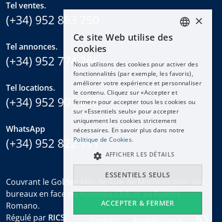
Tel ventes.
(+34) 952 863 750
×
Ce site Web utilise des
ENGLISH
Tel annonces.
cookies
ESPAÑOL
(+34) 952 774 266
Nous utilisons des cookies pour activer des
DEUTSCH
fonctionnalités (par exemple, les favoris),
améliorer votre expérience et personnaliser
FRANÇAIS
Tel locations.
le contenu. Cliquez sur «Accepter et
(+34) 952 901 015
NEDERLANDS
fermer» pour accepter tous les cookies ou
sur «Essentiels seuls» pour accepter
uniquement les cookies strictement
WhatsApp
nécessaires. En savoir plus dans notre
(+34) 952 822 111
Politique de Cookies.
AFFICHER LES DÉTAILS
ESSENTIELS SEULS
Couvrant le Golden Mile de luxe de Marbella avec des
bureaux en face du Marbella Club et au Puente
ACCEPTER & FERMER
Romano.
Régulé par
RICS
.
Contact
Appelez-nous