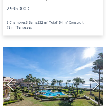
2 995 000 €
3 Chambres
3 Bains
232 m²
Total
154 m²
Construit
78 m²
Terrasses
Précédent
Suiva