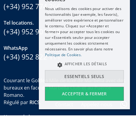
ESPAÑOL
(+34) 952 774 266
Nous utilisons des cookies pour activer des
DEUTSCH
fonctionnalités (par exemple, les favoris),
améliorer votre expérience et personnaliser
FRANÇAIS
Tel locations.
le contenu. Cliquez sur «Accepter et
(+34) 952 901 015
NEDERLANDS
fermer» pour accepter tous les cookies ou
sur «Essentiels seuls» pour accepter
uniquement les cookies strictement
WhatsApp
nécessaires. En savoir plus dans notre
(+34) 952 822 111
Politique de Cookies.
AFFICHER LES DÉTAILS
ESSENTIELS SEULS
Couvrant le Golden Mile de luxe de Marbella avec des
bureaux en face du Marbella Club et au Puente
ACCEPTER & FERMER
Romano.
Régulé par
RICS
.
Contact
Appelez-nous
Heures de bureau
Lun-Ven:
9:30 à 18:00