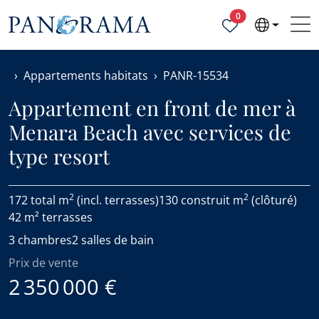
Propriétés sélecti
0
Appartements habitats
PANR-15534
Appartement en front de mer à
Menara Beach avec services de
type resort
2
2
172 total m
(incl. terrasses)
130 construit m
(clôturé)
42 m² terrasses
3 chambres
2 salles de bain
Prix de vente
2 350 000 €