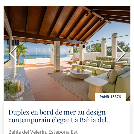
marché immobilier de Marbella, des nouvelles intéressantes
sur certains types de propriétés, de nouvelles bonnes affaires
à saisir, de nouvelles propriétés sur le marché, et Panorama
vous les proposera par email ou d'autres plateformes de
communication..
Précédent
Suiva
PANR-15876
Duplex en bord de mer au design
contemporain élégant à Bahia del
Velerin, Estepona
Bahía del Velerín, Estepona Est