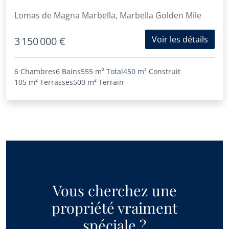
Lomas de Magna Marbella, Marbella Golden Mile
Voir les détails
3 150 000 €
6 Chambres
6 Bains
555 m²
Total
450 m²
Construit
105 m²
Terrasses
500 m²
Terrain
Vous cherchez une
propriété vraiment
spéciale ?