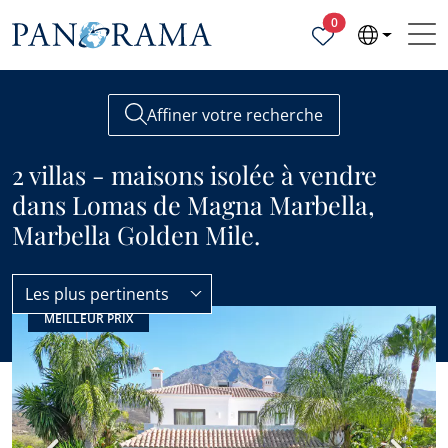
Propriétés sélecti
0
Affiner votre recherche
2 villas - maisons isolée à vendre
dans Lomas de Magna Marbella,
Marbella Golden Mile.
Les plus pertinents
MEILLEUR PRIX
Lomas de Magna Marbella
Villas - Maisons Isolée