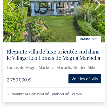
Précédent
Suiva
PANR-15575
Élégante villa de luxe orientée sud dans
le Village Las Lomas de Magna Marbella
Lomas de Magna Marbella, Marbella Golden Mile
Voir les détails
2 750 000 €
5 Chambres
4 Bains
550 m²
Total
550 m²
Terrain