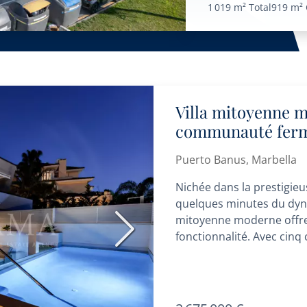
1 019 m²
Total
919 m²
Villa mitoyenne 
communauté ferm
Puerto Banus, Marbella
Nichée dans la prestigi
quelques minutes du dyna
mitoyenne moderne offre 
Suivant
fonctionnalité. Avec cinq