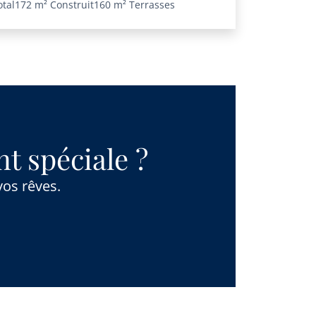
otal
172 m²
Construit
160 m²
Terrasses
t spéciale ?
vos rêves.