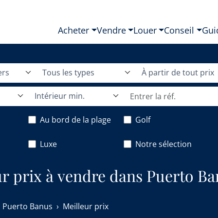
Acheter
Vendre
Louer
Conseil
Gui
ers
Tous les types
À partir de tout prix
Intérieur min.
Au bord de la plage
Golf
Luxe
Notre sélection
ur prix à vendre dans Puerto Ba
Puerto Banus
Meilleur prix