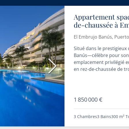
Appartement spac
de-chaussée à Em
El Embrujo Banús, Puert
Situé dans le prestigieux
Banús—célèbre pour son é
emplacement privilégié 
Suivant
en rez-de-chaussée de tr
dimensions...
1 850 000 €
3 Chambres
3 Bains
300 m²
T