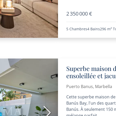
2 350 000 €
5 Chambres
4 Bains
296 m²
T
Superbe maison de
ensoleillée et jac
plage
Puerto Banus, Marbella
Cette superbe maison de v
Banús Bay, l'un des quarti
Banús. À seulement 150 mè
Suivant
mélange parfait...