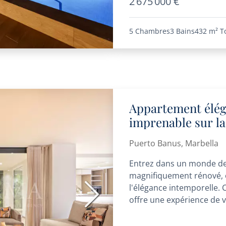
2 675 000 €
5 Chambres
3 Bains
432 m²
T
Appartement élég
imprenable sur l
Puerto Banus, Marbella
Entrez dans un monde de
magnifiquement rénové, 
l'élégance intemporelle.
Suivant
offre une expérience de vi
accueillante,...