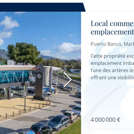
Local commer
emplacement s
Centre d’Affa
Puerto Banus, Mar
Cette propriété exc
emplacement imbatt
l’une des artères l
offrant une visibil
Suivant
clients. Elle...
4 000 000 €