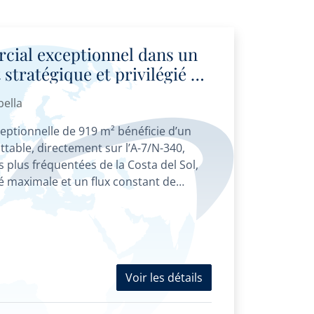
cial exceptionnel dans un
tratégique et privilégié au
ires Puerta de Banús
bella
eptionnelle de 919 m² bénéficie d’un
able, directement sur l’A-7/N-340,
es plus fréquentées de la Costa del Sol,
ité maximale et un flux constant de
Voir les détails