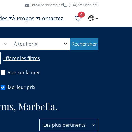
info@panorama.es
(+34) 952 863 750
Propriétés sélectionnées
0
des
À Propos
Contactez
À tout prix
Rechercher
Effacer les filtres
Vue sur la mer
Meilleur prix
nus, Marbella.
Les plus pertinents