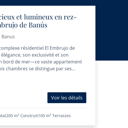
ieux et lumineux en rez-
brujo de Banús
o Banus
 complexe résidentiel El Embrujo de
légance, son exclusivité et son
en bord de mer—ce vaste appartement
ois chambres se distingue par ses
Voir les détails
otal
200 m²
Construit
100 m²
Terrasses