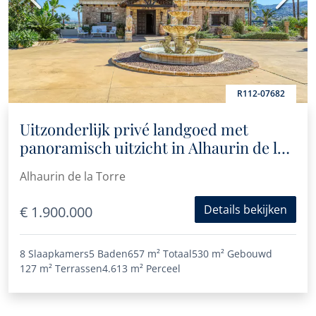
R112-07682
Uitzonderlijk privé landgoed met
panoramisch uitzicht in Alhaurin de la
Torre
Alhaurin de la Torre
Details bekijken
€ 1.900.000
8 Slaapkamers
5 Baden
657 m²
Totaal
530 m²
Gebouwd
127 m²
Terrassen
4.613 m²
Perceel