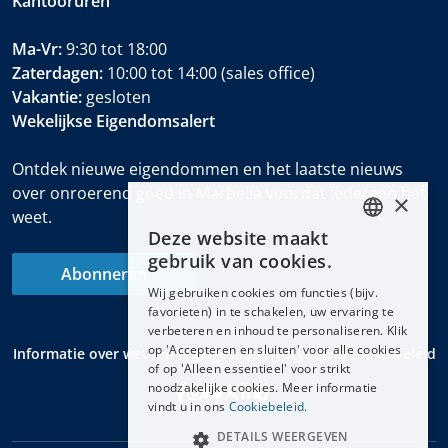
Kantooruren
Ma-Vr:
9:30 tot 18:00
Zaterdagen:
10:00 tot 14:00 (sales office)
Vakantie:
gesloten
Wekelijkse Eigendomsalert
Ontdek nieuwe eigendommen en het laatste nieuws
over onroerend goed in Marbella voordat iedereen het
×
weet.
Deze website maakt
ENGLISH
gebruik van cookies.
Abonneren
ESPAÑOL
Wij gebruiken cookies om functies (bijv.
DEUTSCH
favorieten) in te schakelen, uw ervaring te
verbeteren en inhoud te personaliseren. Klik
FRANÇAIS
op 'Accepteren en sluiten' voor alle cookies
Informatie over wet- en regelgeving
Privacybeleid
Cookiebeleid
NEDERLANDS
of op 'Alleen essentieel' voor strikt
noodzakelijke cookies. Meer informatie
vindt u in ons
Cookiebeleid.
DETAILS WEERGEVEN