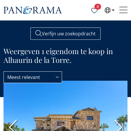
Geselecteerde ei
0
Verfijn uw zoekopdracht
Weergeven 1 eigendom te koop in
Alhaurin de la Torre.
Meest relevant
Alle eigenschappen te koop
Alhaurin de la Torre
Vorige
Volge