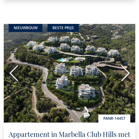
NIEUWBOUW
BESTE PRIJS
Vorige
Volge
PANR-14457
Appartement in Marbella Club Hills met