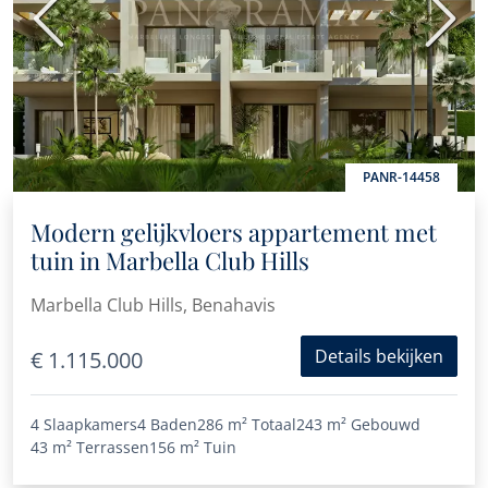
Vorige
Volge
PANR-14458
Modern gelijkvloers appartement met
tuin in Marbella Club Hills
Marbella Club Hills, Benahavis
Details bekijken
€ 1.115.000
4 Slaapkamers
4 Baden
286 m²
Totaal
243 m²
Gebouwd
43 m²
Terrassen
156 m²
Tuin