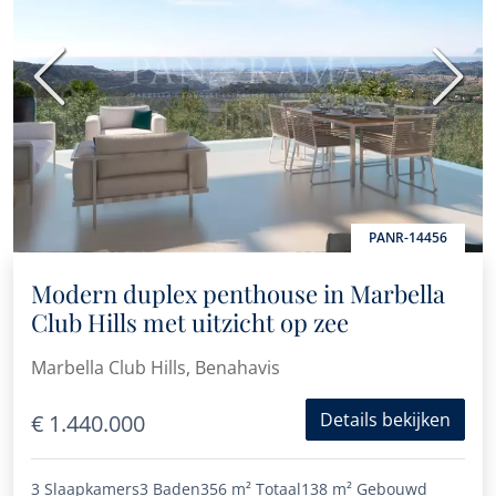
Vorige
Volge
PANR-14456
Modern duplex penthouse in Marbella
Club Hills met uitzicht op zee
Marbella Club Hills, Benahavis
Details bekijken
€ 1.440.000
3 Slaapkamers
3 Baden
356 m²
Totaal
138 m²
Gebouwd