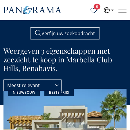
Geselecteerde ei
0
Verfijn uw zoekopdracht
Weergeven 3 eigenschappen met
zeezicht te koop in Marbella Club
Hills, Benahavis.
Meest relevant
NIEUWBOUW
BESTE PRIJS
Marbella Club Hills
Zeezicht