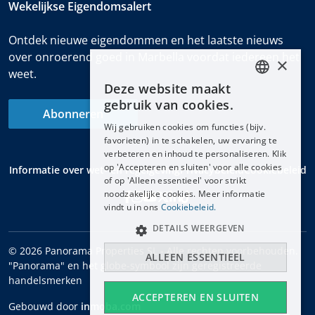
Wekelijkse Eigendomsalert
Ontdek nieuwe eigendommen en het laatste nieuws
over onroerend goed in Marbella voordat iedereen het
×
weet.
Deze website maakt
ENGLISH
gebruik van cookies.
Abonneren
ESPAÑOL
Wij gebruiken cookies om functies (bijv.
DEUTSCH
favorieten) in te schakelen, uw ervaring te
verbeteren en inhoud te personaliseren. Klik
FRANÇAIS
op 'Accepteren en sluiten' voor alle cookies
Informatie over wet- en regelgeving
Privacybeleid
Cookiebeleid
NEDERLANDS
of op 'Alleen essentieel' voor strikt
noodzakelijke cookies. Meer informatie
vindt u in ons
Cookiebeleid.
DETAILS WEERGEVEN
© 2026 Panorama Properties SL - Alle rechten voorbehouden.
ALLEEN ESSENTIEEL
"Panorama" en het globe-symbool zijn geregistreerde
handelsmerken
ACCEPTEREN EN SLUITEN
Gebouwd door
inmoba.com