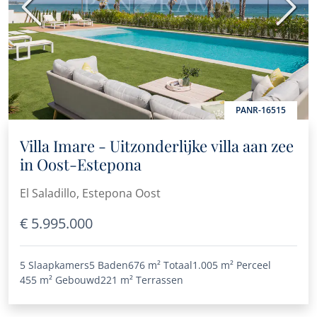
Vorige
Volge
PANR-16515
Villa Imare - Uitzonderlijke villa aan zee
in Oost-Estepona
El Saladillo, Estepona Oost
€ 5.995.000
5 Slaapkamers
5 Baden
676 m²
Totaal
1.005 m²
Perceel
455 m²
Gebouwd
221 m²
Terrassen