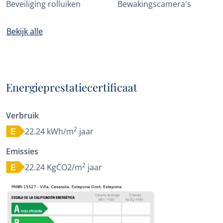
Beveiliging rolluiken
Bewakingscamera's
Bekijk alle
Energieprestatiecertificaat
Verbruik
2
22.24 kWh/m
jaar
E
Emissies
2
22.24 KgCO2/m
jaar
E