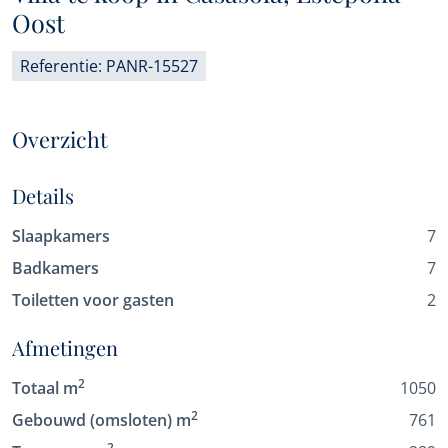
Oost
Referentie: PANR-15527
Overzicht
Details
Slaapkamers
7
Badkamers
7
Toiletten voor gasten
2
Afmetingen
2
Totaal m
1050
2
Gebouwd (omsloten) m
761
2