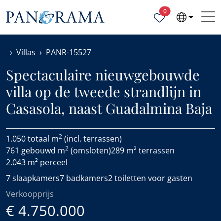
Geselecteerde ei
0
Villas
PANR-15527
Spectaculaire nieuwgebouwde
villa op de tweede strandlijn in
Casasola, naast Guadalmina Baja
2
1.050 totaal m
(incl. terrassen)
2
761 gebouwd m
(omsloten)
289 m² terrassen
2.043 m² perceel
7 slaapkamers
7 badkamers
2 toiletten voor gasten
Verkoopprijs
€ 4.750.000