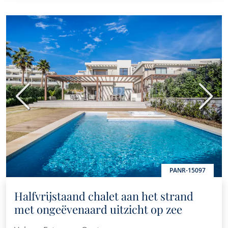
Vorige
Volge
PANR-15097
Halfvrijstaand chalet aan het strand
met ongeëvenaard uitzicht op zee