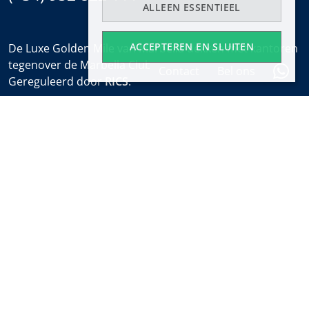
ALLEEN ESSENTIEEL
ACCEPTEREN EN SLUITEN
De Luxe Golden Mile van Marbella dekken met kantoren
tegenover de Marbella Club en bij het Puente Romano.
Contact
Bel ons
Gereguleerd door
RICS
.
Kantooruren
Ma-Vr:
9:30 tot 18:00
Zaterdagen:
10:00 tot 14:00 (sales office)
Vakantie:
gesloten
Wekelijkse Eigendomsalert
Ontdek nieuwe eigendommen en het laatste nieuws
over onroerend goed in Marbella voordat iedereen het
weet.
Abonneren