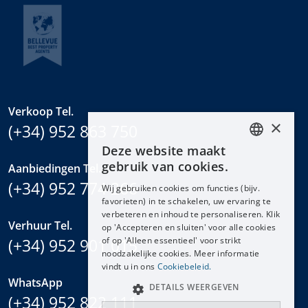
Verkoop Tel.
×
(+34) 952 863 750
Deze website maakt
ENGLISH
gebruik van cookies.
Aanbiedingen Tel.
ESPAÑOL
(+34) 952 774 266
Wij gebruiken cookies om functies (bijv.
DEUTSCH
favorieten) in te schakelen, uw ervaring te
verbeteren en inhoud te personaliseren. Klik
FRANÇAIS
Verhuur Tel.
op 'Accepteren en sluiten' voor alle cookies
NEDERLANDS
(+34) 952 901 015
of op 'Alleen essentieel' voor strikt
noodzakelijke cookies. Meer informatie
vindt u in ons
Cookiebeleid.
WhatsApp
DETAILS WEERGEVEN
(+34) 952 822 111