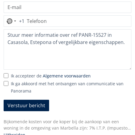
+1
Geen
land
geselecteerd
Ik accepteer de
Algemene voorwaarden
Ik ga akkoord met het ontvangen van communicatie van
Panorama
Verstuur bericht
Bijkomende kosten voor de koper bij de aankoop van een
woning in de omgeving van Marbella zijn: 7% I.T.P. (Impuesto
de Transmisiones Patrimoniales) voor alle doorverkochte
Uitbreiden