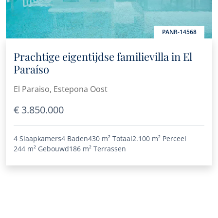
PANR-14568
Prachtige eigentijdse familievilla in El
Paraíso
El Paraiso, Estepona Oost
€ 3.850.000
4 Slaapkamers
4 Baden
430 m²
Totaal
2.100 m²
Perceel
244 m²
Gebouwd
186 m²
Terrassen