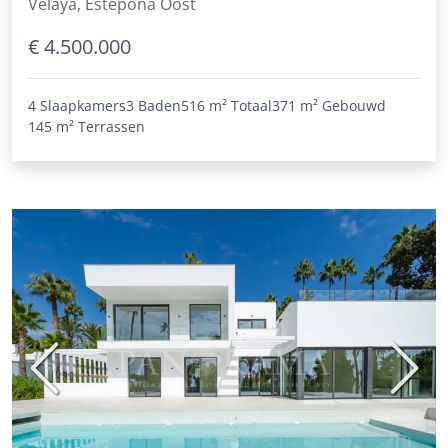
Velaya, Estepona Oost
€ 4.500.000
4 Slaapkamers
3 Baden
516 m²
Totaal
371 m²
Gebouwd
145 m²
Terrassen
Vorige
Volge