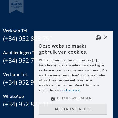
Verkoop Tel.
×
(+34) 952 863 750
Deze website maakt
ENGLISH
gebruik van cookies.
Aanbiedingen Tel.
ESPAÑOL
(+34) 952 774 266
Wij gebruiken cookies om functies (bijv.
DEUTSCH
favorieten) in te schakelen, uw ervaring te
verbeteren en inhoud te personaliseren. Klik
FRANÇAIS
Verhuur Tel.
op 'Accepteren en sluiten' voor alle cookies
NEDERLANDS
(+34) 952 901 015
of op 'Alleen essentieel' voor strikt
noodzakelijke cookies. Meer informatie
vindt u in ons
Cookiebeleid.
WhatsApp
DETAILS WEERGEVEN
(+34) 952 822 111
ALLEEN ESSENTIEEL