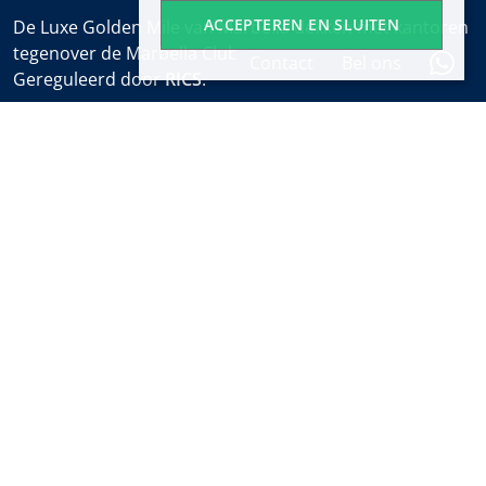
ACCEPTEREN EN SLUITEN
De Luxe Golden Mile van Marbella dekken met kantoren
tegenover de Marbella Club en bij het Puente Romano.
Contact
Bel ons
Gereguleerd door
RICS
.
Kantooruren
Ma-Vr:
9:30 tot 18:00
Zaterdagen:
10:00 tot 14:00 (sales office)
Vakantie:
gesloten
Wekelijkse Eigendomsalert
Ontdek nieuwe eigendommen en het laatste nieuws
over onroerend goed in Marbella voordat iedereen het
weet.
Abonneren