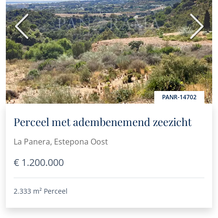
Vorige
Volge
PANR-14702
Perceel met adembenemend zeezicht
La Panera, Estepona Oost
€ 1.200.000
2.333 m²
Perceel