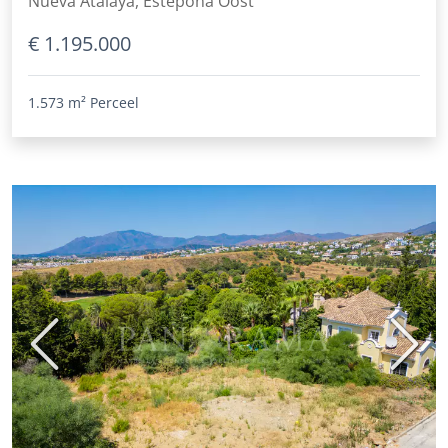
Nueva Atalaya, Estepona Oost
€ 1.195.000
1.573 m²
Perceel
Vorige
Volge