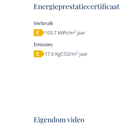
Energieprestatiecertificaat
Verbruik
2
103.7 kWh/m
jaar
E
Emissies
2
17.6 KgCO2/m
jaar
E
Eigendom video