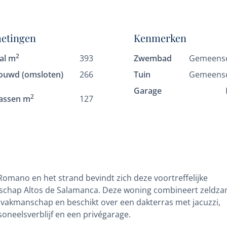
etingen
Kenmerken
2
al m
393
Zwembad
Gemeensc
ouwd (omsloten)
266
Tuin
Gemeensc
Garage
2
assen m
127
omano en het strand bevindt zich deze voortreffelijke
enschap Altos de Salamanca. Deze woning combineert zeldz
 vakmanschap en beschikt over een dakterras met jacuzzi,
soneelsverblijf en een privégarage.