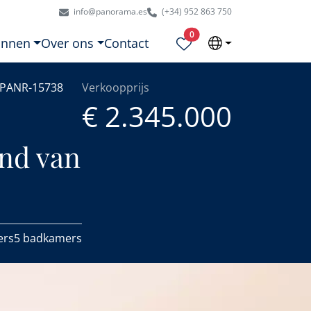
info@panorama.es
(+34) 952 863 750
Geselecteerde eigendommen
0
onnen
Over ons
Contact
PANR-15738
Verkoopprijs
€ 2.345.000
and van
ers
5 badkamers