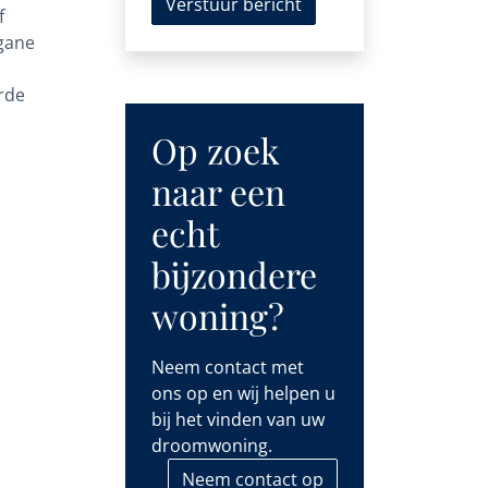
Verstuur bericht
f
gane
rde
Op zoek
naar een
echt
bijzondere
woning?
Neem contact met
ons op en wij helpen u
bij het vinden van uw
droomwoning.
Neem contact op