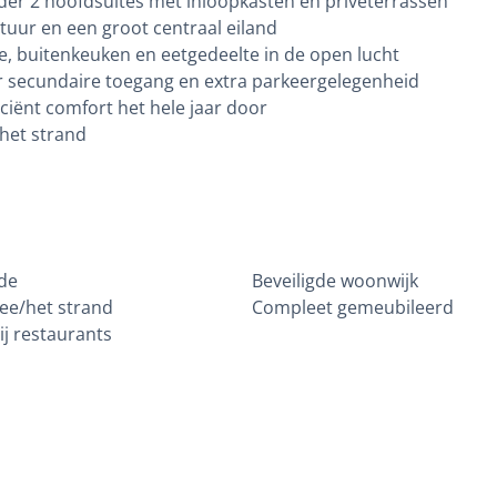
er 2 hoofdsuites met inloopkasten en privéterrassen
tuur en een groot centraal eiland
e, buitenkeuken en eetgedeelte in de open lucht
r secundaire toegang en extra parkeergelegenheid
ciënt comfort het hele jaar door
het strand
jde
Beveiligde woonwijk
zee/het strand
Compleet gemeubileerd
ij restaurants