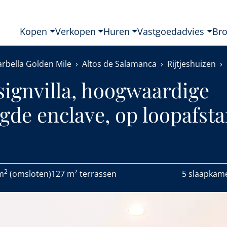
Kopen
Verkopen
Huren
Vastgoedadvies
Br
rbella Golden Mile
Altos de Salamanca
Rijtjeshuizen
signvilla, hoogwaardige
igde enclave, op loopafst
2
m
(omsloten)
127 m² terrassen
5 slaapkam