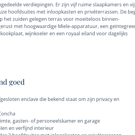
gedeelde verdiepingen. Er zijn vijf ruime slaapkamers en vij
ze hoofdsuites met inloopkasten en privéterrassen. De be
 op het zuiden gelegen terras voor moeiteloos binnen-
itgerust met hoogwaardige Miele-apparatuur, een geïntegree
kookplaat, wijnkoeler en een royaal eiland voor dagelijks
nd goed
fgesloten enclave die bekend staat om zijn privacy en
 Concha
uimte, gasten- of personeelskamer en garage
en en verfijnd interieur