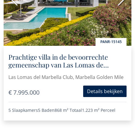
Vorige
Volge
PANR-15145
Prachtige villa in de bevoorrechte
gemeenschap van Las Lomas de
Marbella Club
Las Lomas del Marbella Club, Marbella Golden Mile
Details bekijken
€ 7.995.000
5 Slaapkamers
5 Baden
868 m²
Totaal
1.223 m²
Perceel