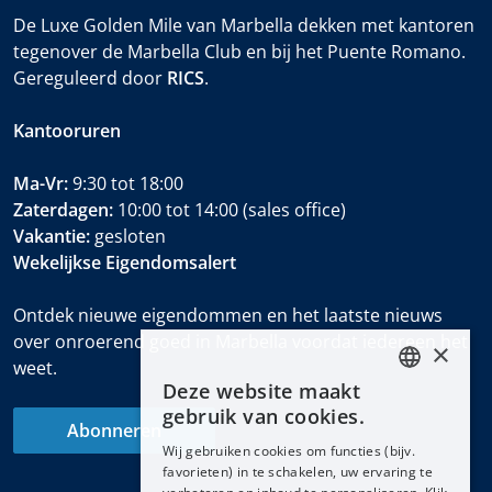
De Luxe Golden Mile van Marbella dekken met kantoren
tegenover de Marbella Club en bij het Puente Romano.
Gereguleerd door
RICS
.
Kantooruren
Ma-Vr:
9:30 tot 18:00
Zaterdagen:
10:00 tot 14:00 (sales office)
Vakantie:
gesloten
Wekelijkse Eigendomsalert
Ontdek nieuwe eigendommen en het laatste nieuws
over onroerend goed in Marbella voordat iedereen het
×
weet.
Deze website maakt
ENGLISH
gebruik van cookies.
Abonneren
ESPAÑOL
Wij gebruiken cookies om functies (bijv.
DEUTSCH
favorieten) in te schakelen, uw ervaring te