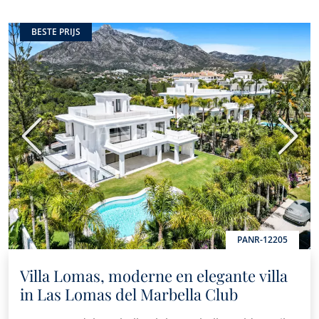
BESTE PRIJS
Vorige
Volge
PANR-12205
Villa Lomas, moderne en elegante villa
in Las Lomas del Marbella Club