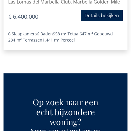
Las Lomas del Marbella Club, Marbella Golden Mile
Details bekijken
€ 6.400.000
6 Slaapkamers
6 Baden
958 m²
Totaal
647 m²
Gebouwd
284 m²
Terrassen
1.441 m²
Perceel
Op zoek naar een
echt bijzondere
woning?
Neem contact met ons op