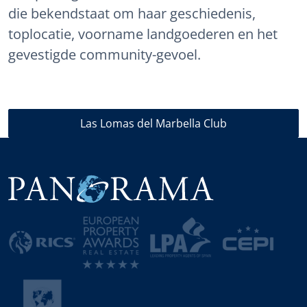
die bekendstaat om haar geschiedenis,
toplocatie, voorname landgoederen en het
gevestigde community-gevoel.
Las Lomas del Marbella Club