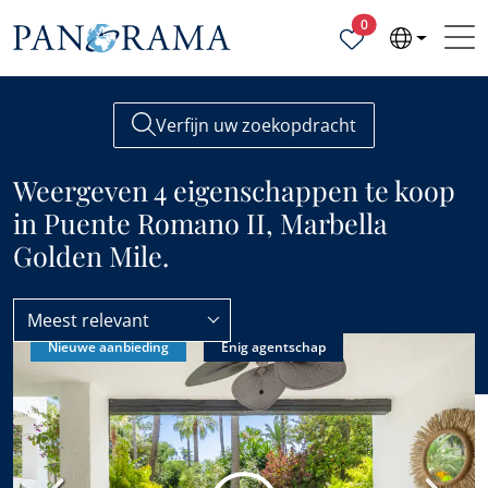
Geselecteerde ei
0
Verfijn uw zoekopdracht
Weergeven 4 eigenschappen te koop
in Puente Romano II, Marbella
Golden Mile.
Meest relevant
Nieuwe aanbieding
Enig agentschap
Marbella Golden Mile
Puente Romano II