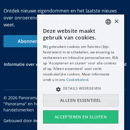
Ontdek nieuwe eigendommen en het laatste nieuws
over onroerend goed in Marbella voordat iedereen het
×
weet.
Deze website maakt
ENGLISH
gebruik van cookies.
Abonneren
ESPAÑOL
Wij gebruiken cookies om functies (bijv.
DEUTSCH
favorieten) in te schakelen, uw ervaring te
verbeteren en inhoud te personaliseren. Klik
FRANÇAIS
op 'Accepteren en sluiten' voor alle cookies
Informatie over wet- en regelgeving
Privacybeleid
Cookiebeleid
NEDERLANDS
of op 'Alleen essentieel' voor strikt
noodzakelijke cookies. Meer informatie
vindt u in ons
Cookiebeleid.
DETAILS WEERGEVEN
© 2026 Panorama Properties SL - Alle rechten voorbehouden.
ALLEEN ESSENTIEEL
"Panorama" en het globe-symbool zijn geregistreerde
handelsmerken
ACCEPTEREN EN SLUITEN
Gebouwd door
inmoba.com
Contact
Bel ons