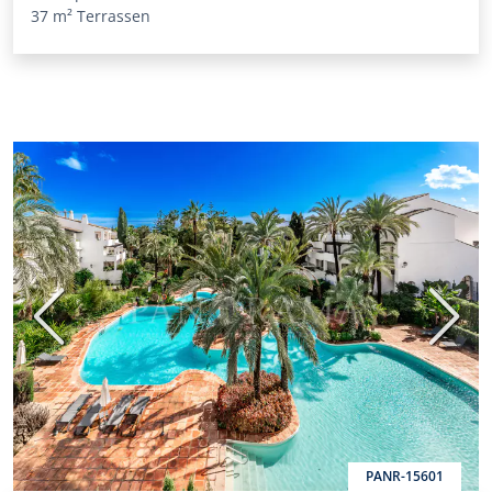
37 m²
Terrassen
Vorige
Volge
PANR-15601