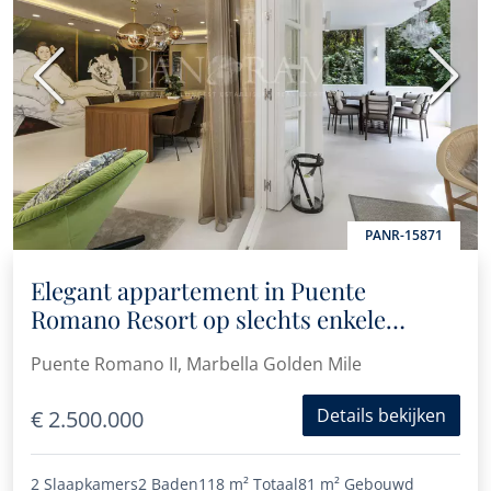
Vorige
Volge
PANR-15871
Elegant appartement in Puente
Romano Resort op slechts enkele
stappen van het strand
Puente Romano II, Marbella Golden Mile
Details bekijken
€ 2.500.000
2 Slaapkamers
2 Baden
118 m²
Totaal
81 m²
Gebouwd