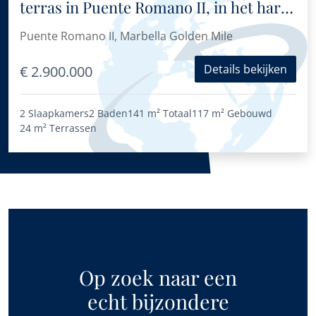
terras in Puente Romano II, in het hart
van de Golden Mile van Marbella.
Puente Romano II, Marbella Golden Mile
Details bekijken
€ 2.900.000
2 Slaapkamers
2 Baden
141 m²
Totaal
117 m²
Gebouwd
24 m²
Terrassen
Op zoek naar een
echt bijzondere