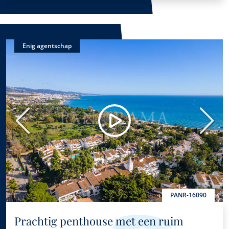
Enig agentschap
Vorige
Volge
PANR-16090
Prachtig penthouse met een ruim