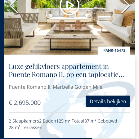
Vorige
Volge
PANR-16473
Luxe gelijkvloers appartement in
Puente Romano II, op een toplocatie
aan het strand aan Marbella’s Golden
Puente Romano II, Marbella Golden Mile
Mile
Details bekijken
€ 2.695.000
2 Slaapkamers
2 Baden
125 m²
Totaal
87 m²
Gebouwd
28 m²
Terrassen