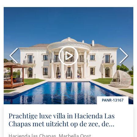
Vorige
Volge
PANR-13167
Prachtige luxe villa in Hacienda Las
Chapas met uitzicht op de zee, de
Afrikaanse kust en de bergen
Hacienda las Chapas, Marbella Oost