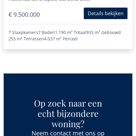
Details bekijken
€ 9.500.000
7 Slaapkamers
7 Baden
1.190 m²
Totaal
935 m²
Gebouwd
255 m²
Terrassen
4.037 m²
Perceel
Op zoek naar een
echt bijzondere
woning?
Neem contact met ons op