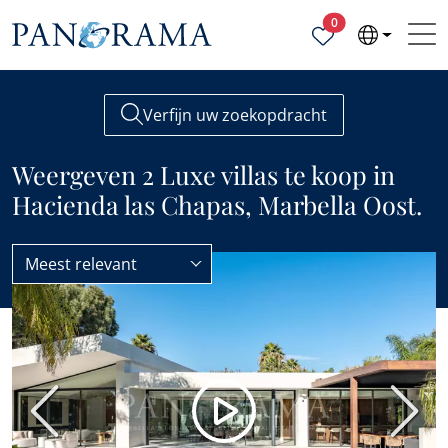
Geselecteerde ei
0
Verfijn uw zoekopdracht
Weergeven 2 Luxe villas te koop in
Hacienda las Chapas, Marbella Oost.
Meest relevant
Villas
Luxe
Vorige
Volge