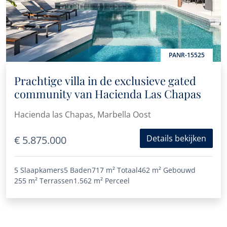
PANR-15525
Prachtige villa in de exclusieve gated
community van Hacienda Las Chapas
Hacienda las Chapas, Marbella Oost
Details bekijken
€ 5.875.000
5 Slaapkamers
5 Baden
717 m²
Totaal
462 m²
Gebouwd
255 m²
Terrassen
1.562 m²
Perceel