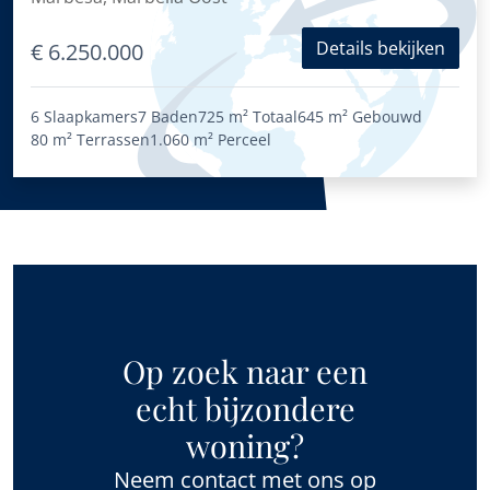
Oost
Details bekijken
€ 6.250.000
6 Slaapkamers
7 Baden
725 m²
Totaal
645 m²
Gebouwd
80 m²
Terrassen
1.060 m²
Perceel
Op zoek naar een
echt bijzondere
woning?
Neem contact met ons op