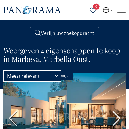
Geselecteerde ei
0
Verfijn uw zoekopdracht
Weergeven 4 eigenschappen te koop
in Marbesa, Marbella Oost.
Meest relevant
Marbella Oost
Marbesa
NIEUWBOUW
BESTE PRIJS
Vorige
Volge