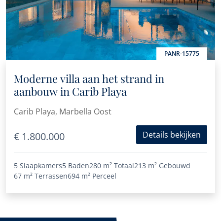
PANR-15775
Moderne villa aan het strand in
aanbouw in Carib Playa
Carib Playa, Marbella Oost
Details bekijken
€ 1.800.000
5 Slaapkamers
5 Baden
280 m²
Totaal
213 m²
Gebouwd
67 m²
Terrassen
694 m²
Perceel