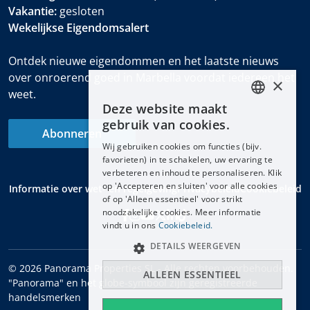
Vakantie:
gesloten
Wekelijkse Eigendomsalert
Ontdek nieuwe eigendommen en het laatste nieuws
over onroerend goed in Marbella voordat iedereen het
×
weet.
Deze website maakt
ENGLISH
gebruik van cookies.
Abonneren
ESPAÑOL
Wij gebruiken cookies om functies (bijv.
DEUTSCH
favorieten) in te schakelen, uw ervaring te
verbeteren en inhoud te personaliseren. Klik
FRANÇAIS
op 'Accepteren en sluiten' voor alle cookies
Informatie over wet- en regelgeving
Privacybeleid
Cookiebeleid
NEDERLANDS
of op 'Alleen essentieel' voor strikt
noodzakelijke cookies. Meer informatie
vindt u in ons
Cookiebeleid.
DETAILS WEERGEVEN
© 2026 Panorama Properties SL - Alle rechten voorbehouden.
ALLEEN ESSENTIEEL
"Panorama" en het globe-symbool zijn geregistreerde
handelsmerken