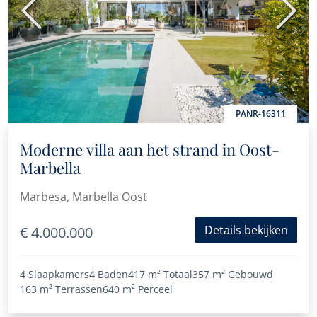
Vorige
Volge
PANR-16311
Moderne villa aan het strand in Oost-
Marbella
Marbesa, Marbella Oost
Details bekijken
€ 4.000.000
4 Slaapkamers
4 Baden
417 m²
Totaal
357 m²
Gebouwd
163 m²
Terrassen
640 m²
Perceel