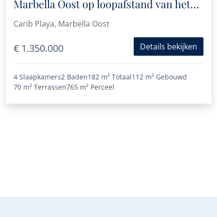
Marbella Oost op loopafstand van het
strand
Carib Playa, Marbella Oost
Details bekijken
€ 1.350.000
4 Slaapkamers
2 Baden
182 m²
Totaal
112 m²
Gebouwd
70 m²
Terrassen
765 m²
Perceel