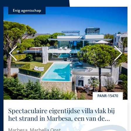
Enig agentschap
Vorige
Volge
PANR-15470
Spectaculaire eigentijdse villa vlak bij
het strand in Marbesa, een van de
meest gewilde gebieden van Marbella
Marbesa, Marbella Oost