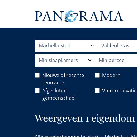
Marbella Stad
Valdeolletas
Min slaapkamers
Min perceel
Nieuwe of recente
Modern
renovatie
Afgesloten
Voor renovatie
gemeenschap
Weergeven 1 eigendom m