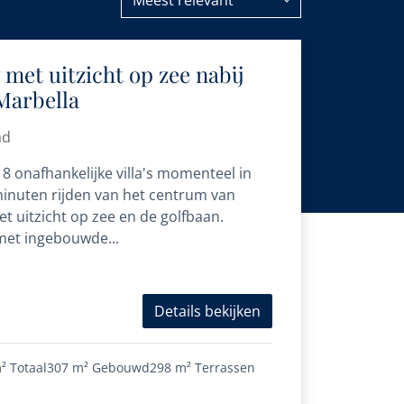
Meest relevant
 met uitzicht op zee nabij
Marbella
ad
8 onafhankelijke villa's momenteel in
inuten rijden van het centrum van
t uitzicht op zee en de golfbaan.
met ingebouwde...
Details bekijken
²
Totaal
307 m²
Gebouwd
298 m²
Terrassen