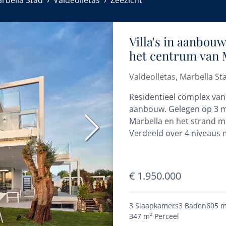
rbella Stad
Valdeolletas
Zeezicht
Villa's in aanbouw
het centrum van 
Valdeolletas, Marbella St
Residentieel complex van 
aanbouw. Gelegen op 3 m
Marbella en het strand me
Volgende
Verdeeld over 4 niveaus 
€ 1.950.000
3 Slaapkamers
3 Baden
605 m
347 m²
Perceel