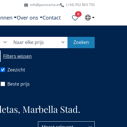
info@panorama.es
(+34) 952 863 750
Geselecteerde eigendommen
0
onnen
Over ons
Contact
Naar elke prijs
Zoeken
Filters wissen
Zeezicht
Beste prijs
etas, Marbella Stad.