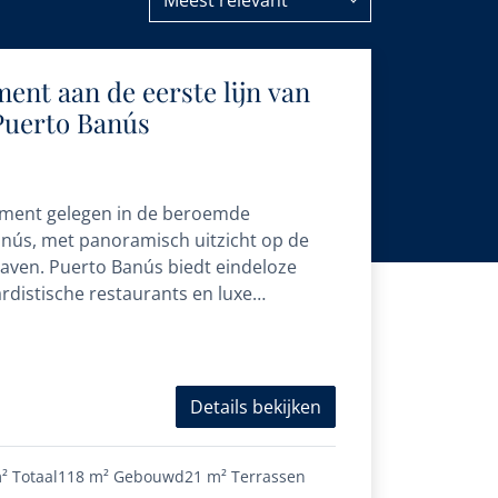
Meest relevant
ent aan de eerste lijn van
Puerto Banús
rtement gelegen in de beroemde
nús, met panoramisch uitzicht op de
aven. Puerto Banús biedt eindeloze
rdistische restaurants en luxe
an te genieten...
Details bekijken
²
Totaal
118 m²
Gebouwd
21 m²
Terrassen