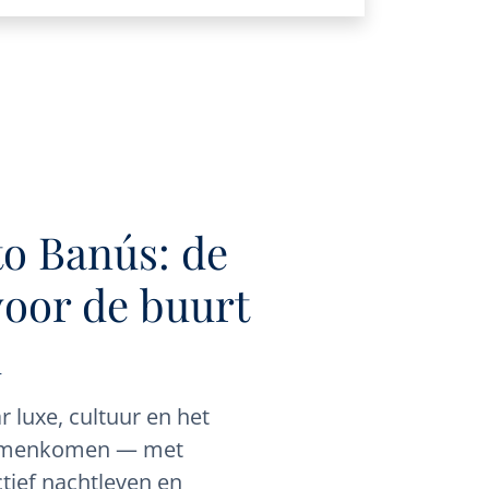
o Banús: de
voor de buurt
d
 luxe, cultuur en het
 samenkomen — met
ctief nachtleven en