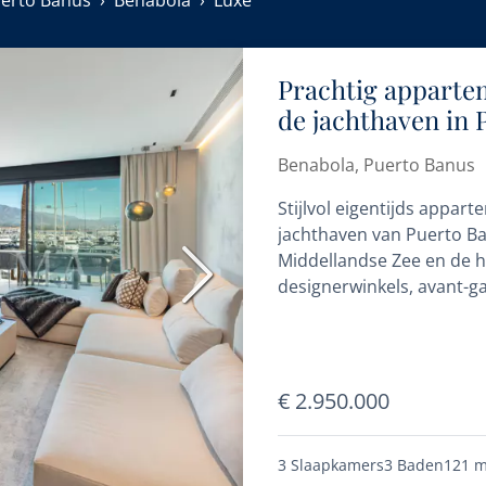
erto Banus
Benabola
Luxe
Prachtig appartem
de jachthaven in 
Benabola, Puerto Banus
Stijlvol eigentijds appa
jachthaven van Puerto Ba
Middellandse Zee en de h
Volgende
designerwinkels, avant-ga
vrijetijdsactiviteiten om v
€ 2.950.000
3 Slaapkamers
3 Baden
121 m