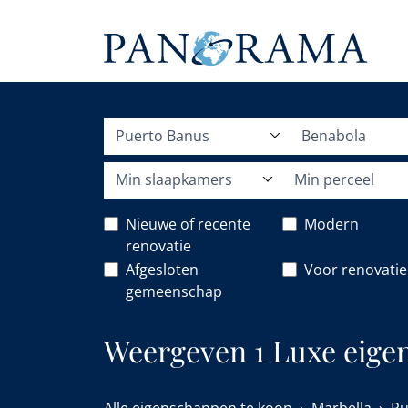
Puerto Banus
Benabola
Min slaapkamers
Min perceel
Nieuwe of recente
Modern
renovatie
Afgesloten
Voor renovatie
gemeenschap
Weergeven 1 Luxe eige