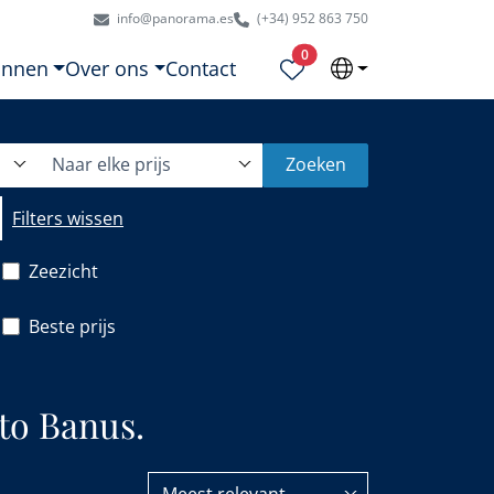
info@panorama.es
(+34) 952 863 750
Geselecteerde eigendommen
0
onnen
Over ons
Contact
Naar elke prijs
Zoeken
Filters wissen
Zeezicht
Beste prijs
to Banus.