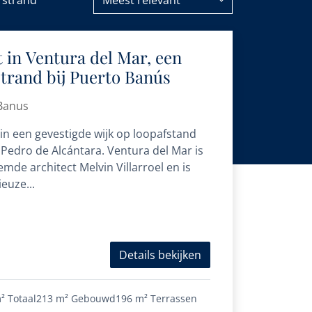
 strand
Meest relevant
in Ventura del Mar, een
trand bij Puerto Banús
 Banus
n een gevestigde wijk op loopafstand
Pedro de Alcántara. Ventura del Mar is
de architect Melvin Villarroel en is
euze...
Details bekijken
²
Totaal
213 m²
Gebouwd
196 m²
Terrassen