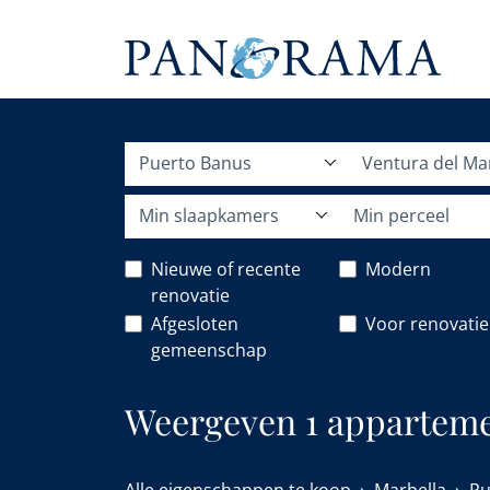
Puerto Banus
Ventura del Ma
Min slaapkamers
Min perceel
Nieuwe of recente
Modern
renovatie
Afgesloten
Voor renovatie
gemeenschap
Weergeven 1 appartemen
Puerto Banus.