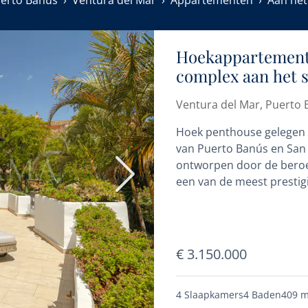
erto Banus
Ventura del Mar
Appartementen
Aan het
Hoekappartement 
complex aan het s
Ventura del Mar, Puerto
Hoek penthouse gelegen i
van Puerto Banús en San 
ontworpen door de beroem
Volgende
een van de meest prestigi
€ 3.150.000
4 Slaapkamers
4 Baden
409 m