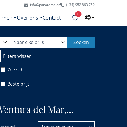
info@panorama.es
(+34) 952 863 750
Geselecteerde eigendommen
0
onnen
Over ons
Contact
Naar elke prijs
Zoeken
Filters wissen
Zeezicht
Beste prijs
Ventura del Mar,