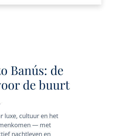
o Banús: de
voor de buurt
d
 luxe, cultuur en het
 samenkomen — met
ctief nachtleven en