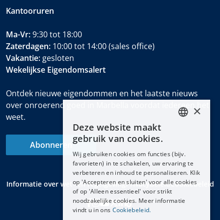
Kantooruren
Ma-Vr:
9:30 tot 18:00
Zaterdagen:
10:00 tot 14:00 (sales office)
Vakantie:
gesloten
Wekelijkse Eigendomsalert
Ontdek nieuwe eigendommen en het laatste nieuws
over onroerend goed in Marbella voordat iedereen het
×
weet.
Deze website maakt
ENGLISH
gebruik van cookies.
Abonneren
ESPAÑOL
Wij gebruiken cookies om functies (bijv.
DEUTSCH
favorieten) in te schakelen, uw ervaring te
verbeteren en inhoud te personaliseren. Klik
FRANÇAIS
op 'Accepteren en sluiten' voor alle cookies
Informatie over wet- en regelgeving
Privacybeleid
Cookiebeleid
NEDERLANDS
of op 'Alleen essentieel' voor strikt
noodzakelijke cookies. Meer informatie
vindt u in ons
Cookiebeleid.