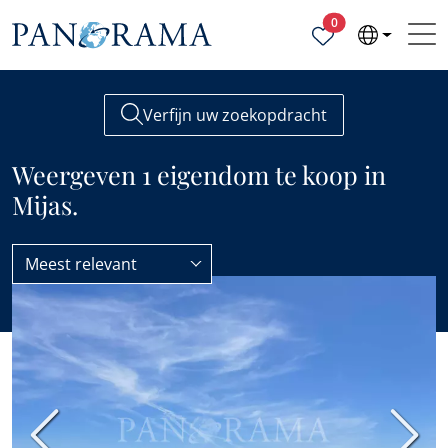
Geselecteerde ei
0
Verfijn uw zoekopdracht
Weergeven 1 eigendom te koop in
Mijas.
Meest relevant
Alle eigenschappen te koop
Mijas
Vorige
Volge